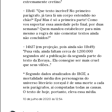
extremamente cretino."
- 11h41: "Que texto incrível! No primeiro
parágrafo, já tava lá um corpo estendido no
chão!* Epa! Mas é só a primeira parte! Como
vou suportar essa ansiedade pelo final, por duas
semanas? Quem mandou estabelecer para mim
mesmo a regra de não comentar textos ainda
não concluídos?"
- 14h37 (em projeção, pois ainda são 11h49):
"Puxa vida, ainda faltam cerca de 1.200.000
segundos até a publicação da segunda parte do
texto da Zoraya... Ela consegue ser mais cruel
que seus vilões..."
* Segundo dados atualizados do IBGE, a
mortalidade média dos personagens do
universo literário zorayal é de uma morte a cada
seis parágrafos, aí computadas todas as causas.
O texto de hoje, portanto, eleva essa média.
10 de julho de 2020 às 12:54