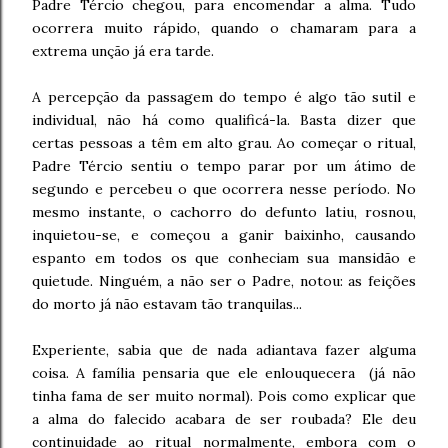
Padre Tércio chegou, para encomendar a alma. Tudo
ocorrera muito rápido, quando o chamaram para a
extrema unção já era tarde.
A percepção da passagem do tempo é algo tão sutil e
individual, não há como qualificá-la. Basta dizer que
certas pessoas a têm em alto grau. Ao começar o ritual,
Padre Tércio sentiu o tempo parar por um átimo de
segundo e percebeu o que ocorrera nesse período. No
mesmo instante, o cachorro do defunto latiu, rosnou,
inquietou-se, e começou a ganir baixinho, causando
espanto em todos os que conheciam sua mansidão e
quietude. Ninguém, a não ser o Padre, notou: as feições
do morto já não estavam tão tranquilas...
Experiente, sabia que de nada adiantava fazer alguma
coisa. A família pensaria que ele enlouquecera (já não
tinha fama de ser muito normal). Pois como explicar que
a alma do falecido acabara de ser roubada? Ele deu
continuidade ao ritual normalmente, embora com o