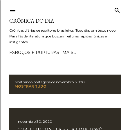
Pular para o conteúdo principal
CRÔNICA DO DIA
Crônicas diárias de escritores brasileiros. Todo dia, um texto novo.
Para fãs de literatura que buscam leituras rápidas, únicas e
instigantes.
ESBOÇOS E RUPTURAS
MAIS…
Mostrando postagens de novembro, 2020
P
MOSTRAR TUDO
o
s
t
novembro 30, 2020
TIA LURDINHA >> ALBIR JOSÉ