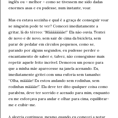
inglês ou – melhor – como se tivessem me sido dadas
enormes asas e eu pudesse, num instante, voar.
Mas eu estava sozinha e qual é a graça de conseguir voar
se ninguém pode te ver? Comecei imediatamente a
gritar, lá do térreo: “Mããããããããe!” Ela não ouvia. Tentei
de novo e de novo, sem sair de cima da bicicleta, sem
parar de pedalar em círculos pequenos, como se,
parando por alguns segundos, eu pudesse perder o
encantamento de saber e, talvez, não conseguisse mais
repetir aquele feito incrível. Demorou um pouco para
que a minha mãe aparecesse na janela acenando. Eu,
imediatamente gritei com uma euforia sem tamanho:
“Olha, mããããe! Eu estou andando sem rodinhas, sem
rodinhas mããããe!”. Ela deve ter dito qualquer coisa como
parabéns, deve ter sorrido e acenado para mim, enquanto
eu me esforçava para andar e olhar para cima, equilibrar-
me e exibir-me.
A alegria continuou, mesmo quando eu comecei a notar