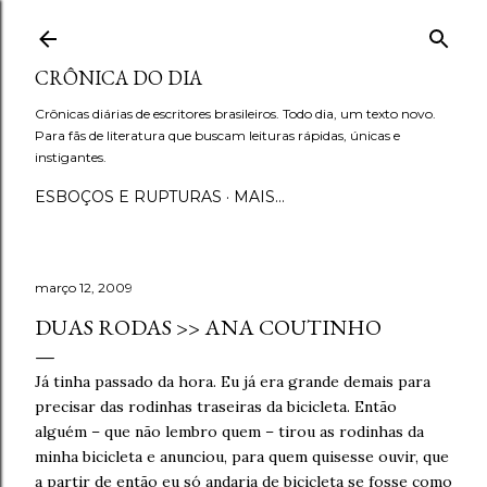
Pular para o conteúdo principal
CRÔNICA DO DIA
Crônicas diárias de escritores brasileiros. Todo dia, um texto novo.
Para fãs de literatura que buscam leituras rápidas, únicas e
instigantes.
ESBOÇOS E RUPTURAS
MAIS…
março 12, 2009
DUAS RODAS >> ANA COUTINHO
Já tinha passado da hora. Eu já era grande demais para
precisar das rodinhas traseiras da bicicleta. Então
alguém – que não lembro quem – tirou as rodinhas da
minha bicicleta e anunciou, para quem quisesse ouvir, que
a partir de então eu só andaria de bicicleta se fosse como