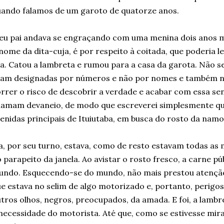
ando falamos de um garoto de quatorze anos.
u pai andava se engraçando com uma menina dois anos ma
nome da dita-cuja, é por respeito à coitada, que poderia l
a. Catou a lambreta e rumou para a casa da garota. Não se
am designadas por números e não por nomes e também n
rrer o risco de descobrir a verdade e acabar com essa se
amam devaneio, de modo que escreverei simplesmente que
enidas principais de Ituiutaba, em busca do rosto da nam
a, por seu turno, estava, como de resto estavam todas as
 parapeito da janela. Ao avistar o rosto fresco, a carne p
ndo. Esquecendo-se do mundo, não mais prestou atenção 
e estava no selim de algo motorizado e, portanto, perigos
tros olhos, negros, preocupados, da amada. E foi, a lambr
necessidade do motorista. Até que, como se estivesse mira