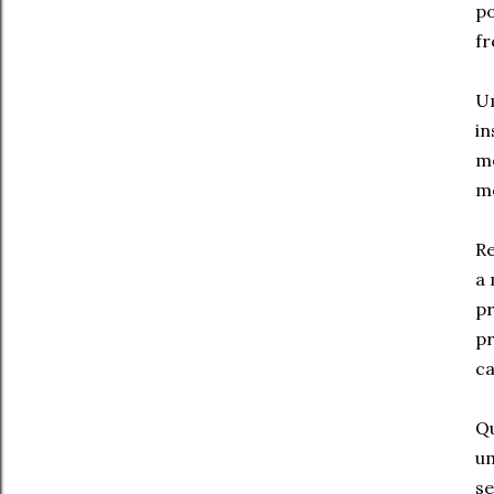
po
fr
Um
in
me
mo
Re
a 
pr
pr
ca
Qu
um
se