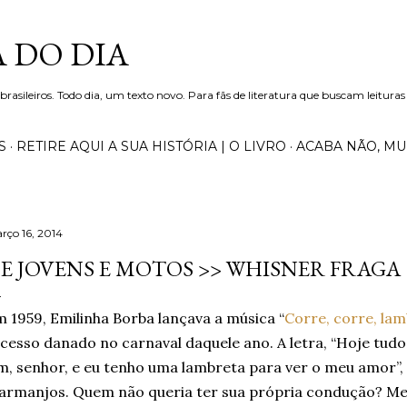
Pular para o conteúdo principal
 DO DIA
 brasileiros. Todo dia, um texto novo. Para fãs de literatura que buscam leituras
S
RETIRE AQUI A SUA HISTÓRIA | O LIVRO
ACABA NÃO, M
rço 16, 2014
E JOVENS E MOTOS >> WHISNER FRAGA
 1959, Emilinha Borba lançava a música “
Corre, corre, la
cesso danado no carnaval daquele ano. A letra, “Hoje tud
m, senhor, e eu tenho uma lambreta para ver o meu amor”,
rmanjos. Quem não queria ter sua própria condução? Me