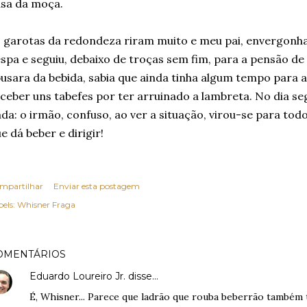
sa da moça.
 garotas da redondeza riram muito e meu pai, envergonha
spa e seguiu, debaixo de troças sem fim, para a pensão d
usara da bebida, sabia que ainda tinha algum tempo para
ceber uns tabefes por ter arruinado a lambreta. No dia se
da: o irmão, confuso, ao ver a situação, virou-se para tod
e dá beber e dirigir!
mpartilhar
Enviar esta postagem
els:
Whisner Fraga
OMENTÁRIOS
Eduardo Loureiro Jr.
disse…
É, Whisner... Parece que ladrão que rouba beberrão também 