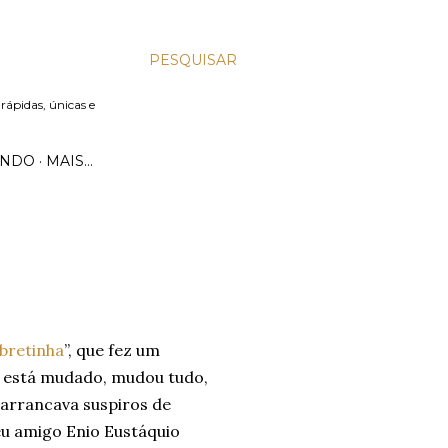
PESQUISAR
 rápidas, únicas e
UNDO
MAIS…
mbretinha
”, que fez um
o está mudado, mudou tudo,
 arrancava suspiros de
u amigo Enio Eustáquio