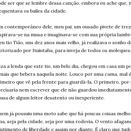
de ser que se lembre dessa canção, embora eu ache que, n
equentava os bailes da cidade.
 contemporâneo dele, meu pai, um ousado pivete de trez
spirava-se na musa e imaginava-se com sua própria lambre
u tio Tião, uns dez anos mais velho, já realizava o sonho
torizado por Ituiutaba, para inveja de todos os moleques
za a lenda que este tio, um belo dia, chegou em casa um p
mais que bebera naquela noite. Louco por uma cama, mal 
imeiro que vê pela frente para guardá-la. O primeiro, por 
ecisaria nem escrever que ele não guardou imediatamente o
usa de algum leitor desatento ou inexperiente.
em já possuiu uma moto sabe que há poucas coisas melh
a, seja pela cidade, seja por uma rodovia. O vento afagan
ntimento de liberdade e assim por diante. É claro que tudo