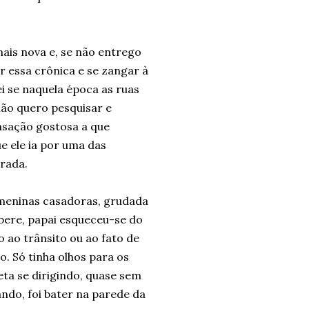
is nova e, se não entrego
er essa crônica e se zangar à
i se naquela época as ruas
ão quero pesquisar e
nsação gostosa a que
 ele ia por uma das
orada.
 meninas casadoras, grudada
úbere, papai esqueceu-se do
ao trânsito ou ao fato de
o. Só tinha olhos para os
eta se dirigindo, quase sem
ndo, foi bater na parede da