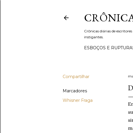
CRÔNICA
Crônicas diárias de escritores
instigantes.
ESBOÇOS E RUPTURA
Compartilhar
ma
D
Marcadores
Whisner Fraga
Em
su
si
ma