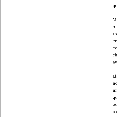
qu
Me
o 
to
er
co
ch
av
El
no
mu
qu
ou
a 