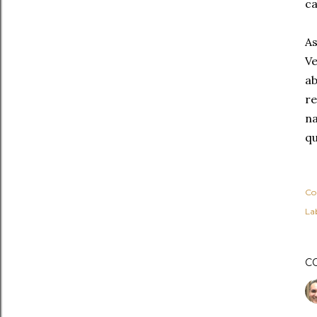
ca
As
Ve
ab
re
na
qu
Co
Lab
C