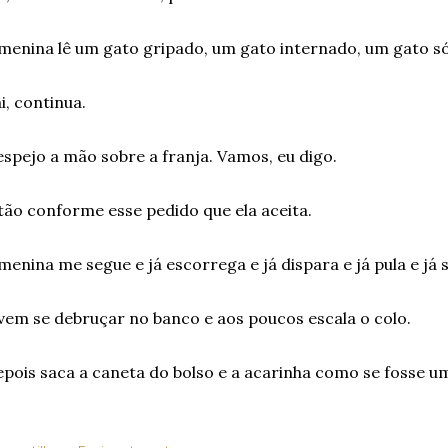
menina lê um gato gripado, um gato internado, um gato só
i, continua.
spejo a mão sobre a franja. Vamos, eu digo.
tão conforme esse pedido que ela aceita.
menina me segue e já escorrega e já dispara e já pula e já 
vem se debruçar no banco e aos poucos escala o colo.
pois saca a caneta do bolso e a acarinha como se fosse