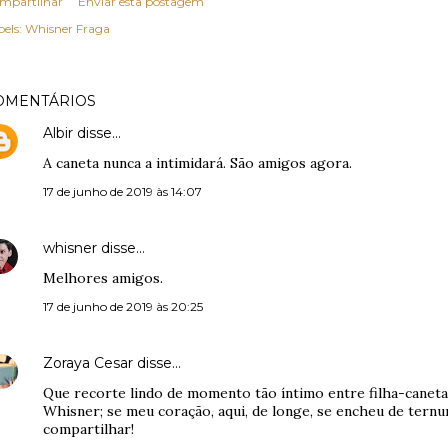
mpartilhar
Enviar esta postagem
els:
Whisner Fraga
OMENTÁRIOS
Albir
disse…
A caneta nunca a intimidará. São amigos agora.
17 de junho de 2019 às 14:07
whisner
disse…
Melhores amigos.
17 de junho de 2019 às 20:25
Zoraya Cesar
disse…
Que recorte lindo de momento tão íntimo entre filha-caneta-
Whisner; se meu coração, aqui, de longe, se encheu de ternu
compartilhar!