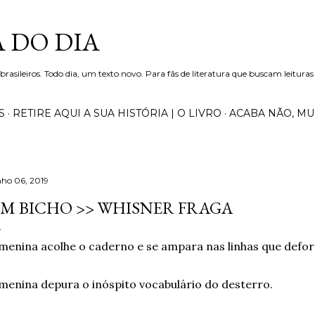
Pular para o conteúdo principal
 DO DIA
 brasileiros. Todo dia, um texto novo. Para fãs de literatura que buscam leituras
S
RETIRE AQUI A SUA HISTÓRIA | O LIVRO
ACABA NÃO, M
nho 06, 2019
M BICHO >> WHISNER FRAGA
menina acolhe o caderno e se ampara nas linhas que defo
menina depura o inóspito vocabulário do desterro.