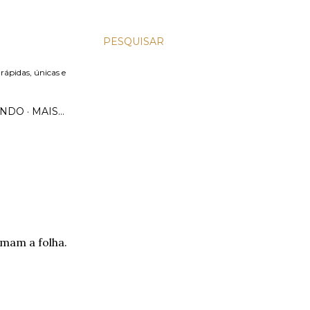
PESQUISAR
 rápidas, únicas e
UNDO
MAIS…
rmam a folha.