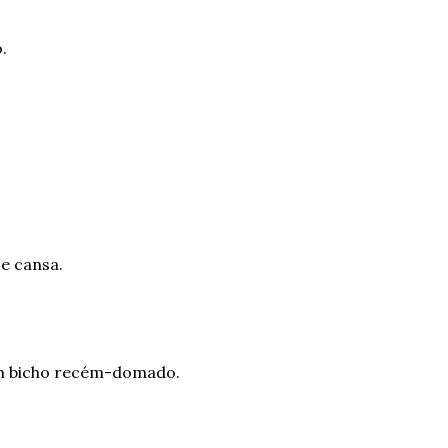
.
se cansa.
 um bicho recém-domado.