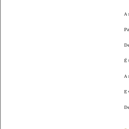
A 
Pa
De
É 
A 
E 
De