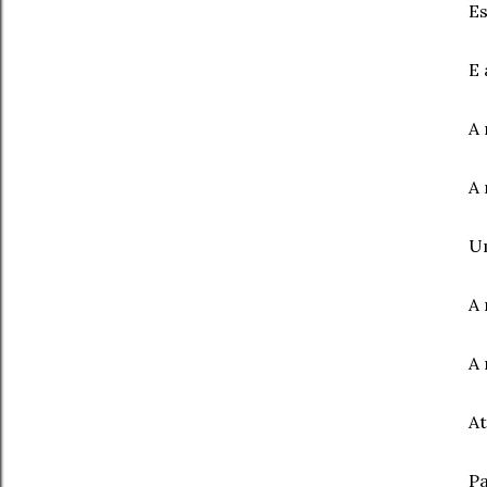
Es
E
A 
A 
Um
A 
A 
At
Pa