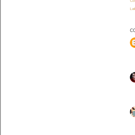
Co
Lab
C