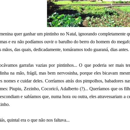
menina quer ganhar um pintinho no Natal, ignorando completamente qu
imas e eu não podíamos ouvir o barulho do berro do homem do megafo
s mãos, das quais, dedicadamente, tomáramos todo guaraná, dias antes.
ocávamos garrafas vazias por pintinhos... O que poderia ser mais t
dinha na mão, frágil, mas bem nervosinha, porque eles bicavam mesmo!
es nomes e cuidar deles. Corríamos atrás dos pimpolhos, babadores na
mes: Piupiu, Zezinho, Cocoricó, Adalberto (?)... Queríamos que os fil
 escondiam e sabíamos que, numa hora ou outra, eles atravessariam a c
zinho.
iás, quintal era o que não nos faltava...