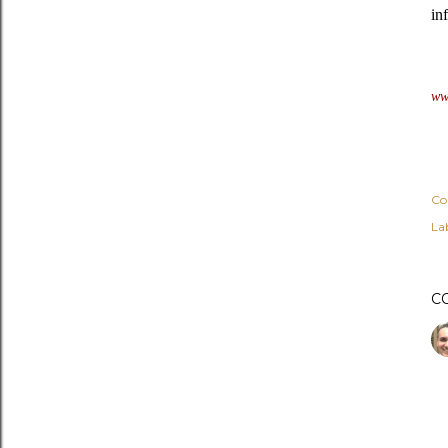
in
ww
Co
Lab
C