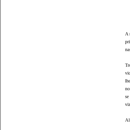
A 
pr
na
Tr
vi
lh
no
se
vi
Al