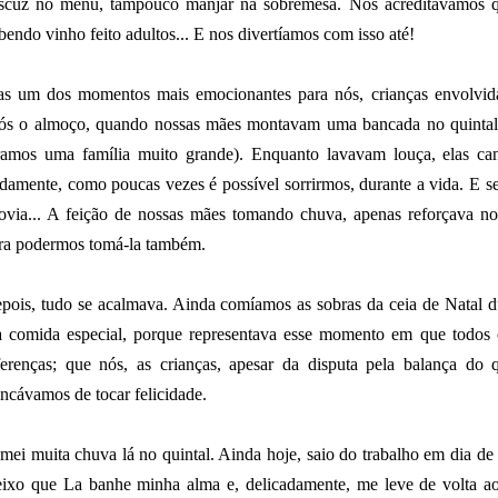
scuz no menu, tampouco manjar na sobremesa. Nós acreditávamos 
bendo vinho feito adultos... E nos divertíamos com isso até!
s um dos momentos mais emocionantes para nós, crianças envolvida
ós o almoço, quando nossas mães montavam uma bancada no quintal 
ramos uma família muito grande). Enquanto lavavam louça, elas can
ndamente, como poucas vezes é possível sorrirmos, durante a vida. E 
ovia... A feição de nossas mães tomando chuva, apenas reforçava no
ra podermos tomá-la também.
pois, tudo se acalmava. Ainda comíamos as sobras da ceia de Natal du
a comida especial, porque representava esse momento em que todos o
ferenças; que nós, as crianças, apesar da disputa pela balança do 
incávamos de tocar felicidade.
mei muita chuva lá no quintal. Ainda hoje, saio do trabalho em dia d
ixo que La banhe minha alma e, delicadamente, me leve de volta ao