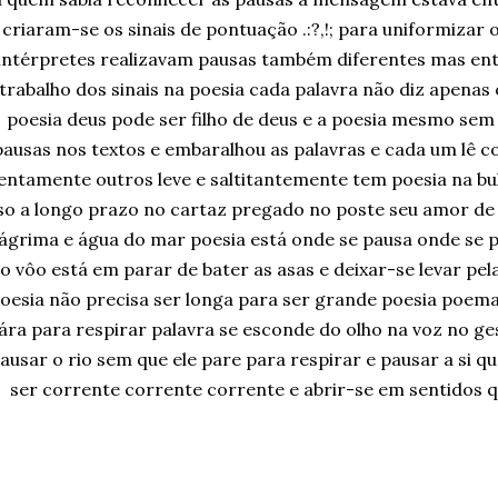
criaram-se os sinais de pontuação .:?,!; para uniformizar 
intérpretes realizavam pausas também diferentes mas entã
trabalho dos sinais na poesia cada palavra não diz apenas 
poesia deus pode ser filho de deus e a poesia mesmo sem
pausas nos textos e embaralhou as palavras e cada um lê c
lentamente outros leve e saltitantemente tem poesia na bu
so a longo prazo no cartaz pregado no poste seu amor de v
lágrima e água do mar poesia está onde se pausa onde se 
o vôo está em parar de bater as asas e deixar-se levar pela
oesia não precisa ser longa para ser grande poesia poema 
ára para respirar palavra se esconde do olho na voz no ges
ausar o rio sem que ele pare para respirar e pausar a si qu
ser corrente corrente corrente e abrir-se em sentidos 