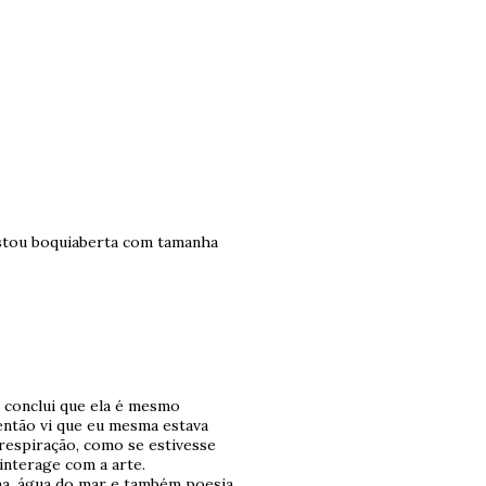
stou boquiaberta com tamanha
, conclui que ela é mesmo
 então vi que eu mesma estava
 respiração, como se estivesse
 interage com a arte.
ima, água do mar e também poesia