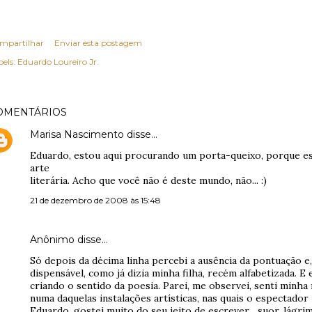
mpartilhar
Enviar esta postagem
els:
Eduardo Loureiro Jr.
OMENTÁRIOS
Marisa Nascimento
disse…
Eduardo, estou aqui procurando um porta-queixo, porque e
arte
literária. Acho que você não é deste mundo, não... :)
21 de dezembro de 2008 às 15:48
Anônimo disse…
Só depois da décima linha percebi a ausência da pontuação e
dispensável, como já dizia minha filha, recém alfabetizada. E
criando o sentido da poesia. Parei, me observei, senti minha
numa daquelas instalações artísticas, nas quais o espectador
Eduardo, gostei muito do seu jeito de escrever... suor, lágr