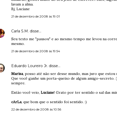
lavam a alma.
Bj, Luciane
21 de dezembro de 2008 às 19:01
Carla S.M.
disse…
Seu texto me "pausou" e ao mesmo tempo me levou na corren
mesmo.
21 de dezembro de 2008 às 19:54
Eduardo Loureiro Jr.
disse…
Marisa
, posso até não ser desse mundo, mas juro que estou 
Que você ganhe um porta-queixo de algum amigo-secreto. :)
sempre.
Então você veio,
Luciane
! Grato por ter sentido o sal das min
cArLa
, que bom que o sentido foi sentido. :)
22 de dezembro de 2008 às 10:56