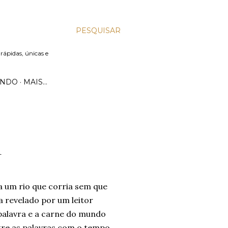
PESQUISAR
 rápidas, únicas e
UNDO
MAIS…
R
a um rio que corria sem que
a revelado por um leitor
 palavra e a carne do mundo
tre as palavras com o tempo