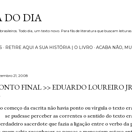
Pular para o conteúdo principal
 DO DIA
 brasileiros. Todo dia, um texto novo. Para fãs de literatura que buscam leituras
S
RETIRE AQUI A SUA HISTÓRIA | O LIVRO
ACABA NÃO, M
zembro 21, 2008
ONTO FINAL >> EDUARDO LOUREIRO J
o começo da escrita não havia ponto ou vírgula o texto er
se pudesse perceber as correntes o sentido do texto er
verdadeiro sacerdote que fazia a ligação entre o verbo da
ia quem sabia reconhecer as pausas a mensagem estava en