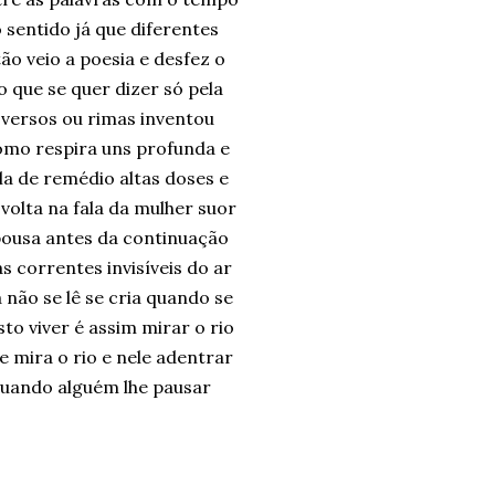
o sentido já que diferentes
o veio a poesia e desfez o
o que se quer dizer só pela
 versos ou rimas inventou
omo respira uns profunda e
la de remédio altas doses e
olta na fala da mulher suor
pousa antes da continuação
s correntes invisíveis do ar
não se lê se cria quando se
to viver é assim mirar o rio
e mira o rio e nele adentrar
quando alguém lhe pausar