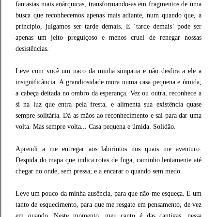
fantasias mais anárquicas, transformando-as em fragmentos de uma
busca que reconhecemos apenas mais adiante, num quando que, a
princípio, julgamos ser tarde demais. E ‘tarde demais’ pode ser
apenas um jeito preguiçoso e menos cruel de renegar nossas
desistências.
Leve com você um naco da minha simpatia e não desfira a ele a
insignificância. A grandiosidade mora numa casa pequena e úmida;
a cabeça deitada no ombro da esperança. Vez ou outra, reconhece a
si na luz que entra pela fresta, e alimenta sua existência quase
sempre solitária. Dá as mãos ao reconhecimento e sai para dar uma
volta. Mas sempre volta... Casa pequena e úmida. Solidão.
Aprendi a me entregar aos labirintos nos quais me aventuro.
Despida do mapa que indica rotas de fuga, caminho lentamente até
chegar no onde, sem pressa; e a encarar o quando sem medo.
Leve um pouco da minha ausência, para que não me esqueça. E um
tanto de esquecimento, para que me resgate em pensamento, de vez
em quando. Neste momento, meu canto é das cantigas, nessa