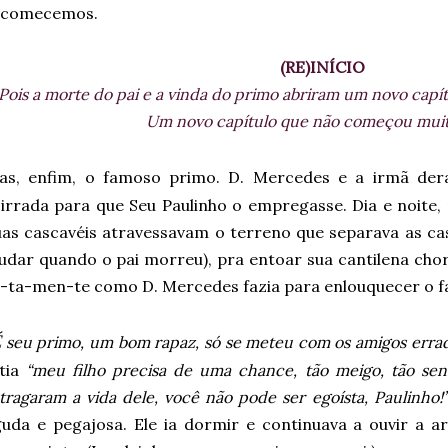
ecomecemos.
(RE)INÍCIO
Pois a morte do pai e a vinda do primo abriram um novo capít
Um novo capítulo que não começou mui
as, enfim, o famoso primo. D. Mercedes e a irmã de
irrada para que Seu Paulinho o empregasse. Dia e noite,
as cascavéis atravessavam o terreno que separava as cas
dar quando o pai morreu), pra entoar sua cantilena chor
-ta-men-te como D. Mercedes fazia para enlouquecer o f
É
seu primo, um bom rapaz, só se meteu com os amigos errad
 tia
“meu filho precisa de uma chance, tão meigo, tão sens
tragaram a vida dele, você não pode ser egoísta, Paulinho!
uda e pegajosa. Ele ia dormir e continuava a ouvir a 