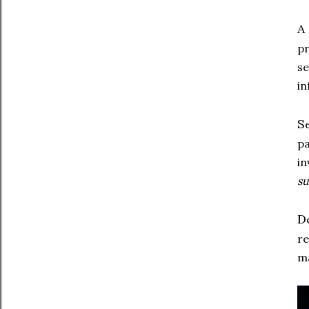
A
pr
s
in
S
pa
in
su
D
re
ma