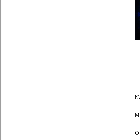
N
M
O