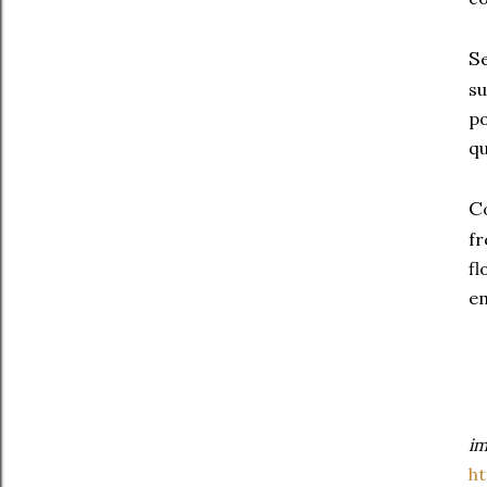
S
su
po
qu
C
f
f
e
im
ht