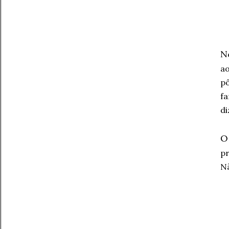
N
ao
p
fa
di
O
pr
Nã