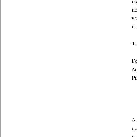
es
ao
ve
co
T
F
Ac
Pa
A
co
co