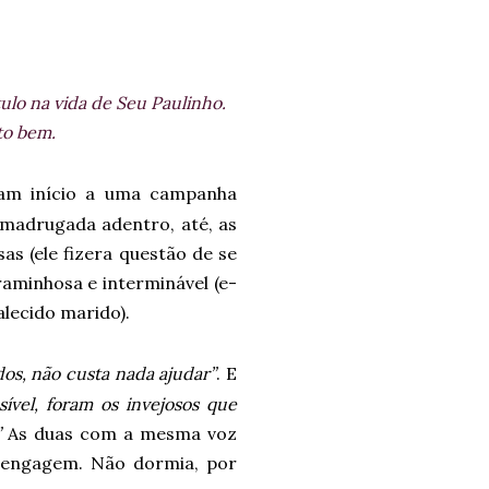
ulo na vida de Seu Paulinho.
to bem.
ram início a uma campanha
 madrugada adentro, até, as
as (ele fizera questão de se
aminhosa e interminável (e-
alecido marido).
os, não custa nada ajudar”
. E
ível, foram os invejosos que
”
As duas com a mesma voz
arengagem. Não dormia, por