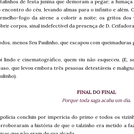
talinhos de festa junina que demoram a pegar; a fumaça 
 encontro do céu, levando almas para o infinito e além.
rmelho-fogo da sirene a colorir a noite; os gritos dos 
brir corpos, sinal indefectível da presença de D. Ceifado
odos, menos Seu Paulinho, que escapou com queimaduras g
oi lindo e cinematográfico, quem viu não esqueceu. (E, 
aso, que levou embora três pessoas detestáveis e malign
ulinho).
FINAL DO FINAL
Porque toda saga acaba um dia.
polícia concluiu por imperícia do primo e todos os vizin
rroboraram a história de que o talzinho era metido a fa
isas que não eram de sua alçada.