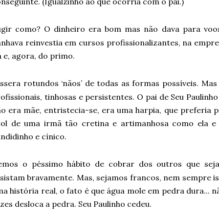
nseguinte. (Igualzinho ao que ocorria com o pai.)
ugir como? O dinheiro era bom mas não dava para voos
nhava reinvestia em cursos profissionalizantes, na empr
a e, agora, do primo.
issera rotundos ‘nãos’ de todas as formas possíveis. Ma
ofissionais, tinhosas e persistentes. O pai de Seu Paulinh
o era mãe, entristecia-se, era uma harpia, que preferia p
rol de uma irmã tão cretina e artimanhosa como ela e
ndidinho e cínico.
emos o péssimo hábito de cobrar dos outros que seja
sistam bravamente. Mas, sejamos francos, nem sempre iss
a história real, o fato é que água mole em pedra dura... 
zes desloca a pedra. Seu Paulinho cedeu.