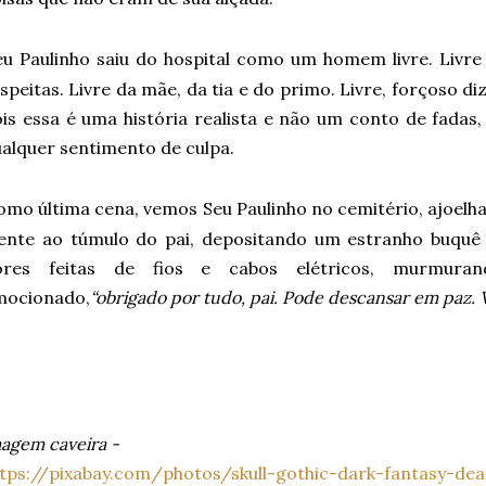
eu Paulinho saiu do hospital como um homem livre. Livre
speitas. Livre da mãe, da tia e do primo. Livre, forçoso diz
is essa é uma história realista e não um conto de fadas,
alquer sentimento de culpa.
omo última cena, vemos Seu Paulinho no cemitério, ajoelh
rente ao túmulo do pai, depositando um estranho buquê
lores feitas de fios e cabos elétricos, murmuran
mocionado,
“obrigado por tudo, pai. Pode descansar em paz. V
agem caveira -
tps://pixabay.com/photos/skull-gothic-dark-fantasy-de