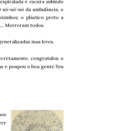
espiralada e escura subindo
 O uó-uó-uó da ambulância, o
vizinhos; o plástico preto a
ra... Morreram todos.
eneralizadas mas leves.
secretamente, congratulou o
as e poupou o boa gente Seu
hos
zer