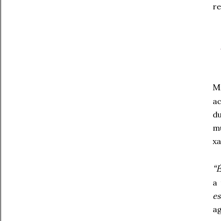
r
M
ac
du
mu
xa
“
a
es
ag