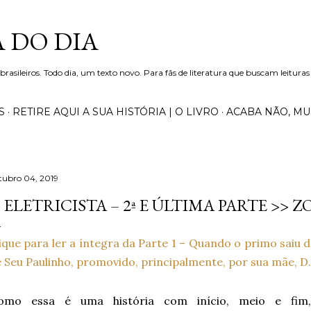
Pular para o conteúdo principal
 DO DIA
 brasileiros. Todo dia, um texto novo. Para fãs de literatura que buscam leituras
S
RETIRE AQUI A SUA HISTÓRIA | O LIVRO
ACABA NÃO, M
tubro 04, 2019
 ELETRICISTA – 2ª E ÚLTIMA PARTE >> 
ique para ler a íntegra da Parte 1 – Quando o primo saiu 
 Seu Paulinho, promovido, principalmente, por sua mãe, 
omo essa é uma história com início, meio e fim