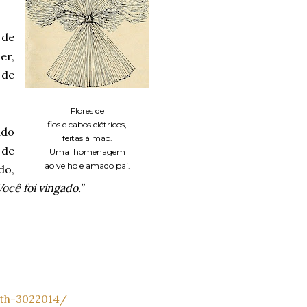
 de
er,
 de
Flores de
fios e cabos elétricos,
ado
feitas à mão.
 de
Uma homenagem
ao velho e amado pai.
do,
ocê foi vingado.”
ath-3022014/