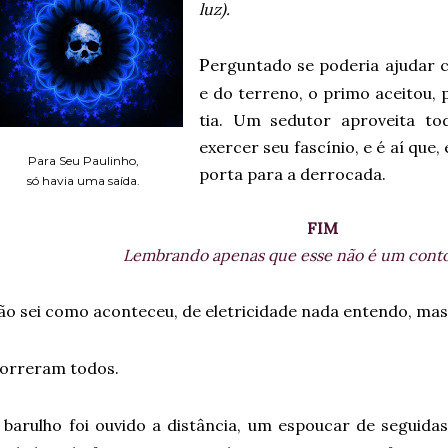
luz).
P
erguntado se poderia ajudar c
e do terreno, o primo aceitou,
tia. Um sedutor aproveita to
exercer seu fascínio, e é aí que
Para Seu Paulinho,
porta para a derrocada.
só havia uma saída.
FIM
Lembrando apenas que esse não é um conto
ão sei como aconteceu, de eletricidade nada entendo, mas o
orreram todos.
barulho foi ouvido a distância, um espoucar de seguid