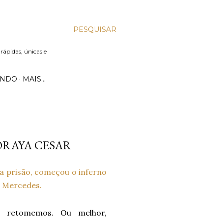
PESQUISAR
 rápidas, únicas e
UNDO
MAIS…
ZORAYA CESAR
da prisão, começou o inferno
D. Mercedes.
, retomemos. Ou melhor,