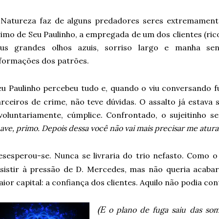
Natureza faz de alguns predadores seres extremamente
imo de Seu Paulinho, a empregada de um dos clientes (rico
eus grandes olhos azuis, sorriso largo e manha sen
formações dos patrões.
eu Paulinho percebeu tudo e, quando o viu conversando 
rceiros de crime, não teve dúvidas. O assalto já estava s
voluntariamente, cúmplice. Confrontado, o sujeitinho 
ave, primo. Depois dessa você não vai mais precisar me atura
esesperou-se. Nunca se livraria do trio nefasto. Como o 
sistir à pressão de D. Mercedes, mas não queria acaba
ior capital: a confiança dos clientes. Aquilo não podia con
(E
o plano de fuga saiu das som