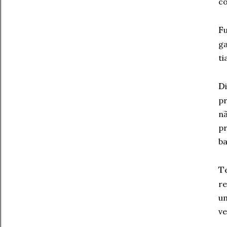
co
F
ga
ti
D
pr
nã
p
ba
T
re
um
ve