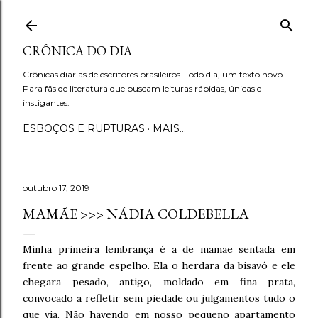
Pular para o conteúdo principal
CRÔNICA DO DIA
Crônicas diárias de escritores brasileiros. Todo dia, um texto novo.
Para fãs de literatura que buscam leituras rápidas, únicas e
instigantes.
ESBOÇOS E RUPTURAS
MAIS…
outubro 17, 2019
MAMÃE >>> NÁDIA COLDEBELLA
Minha primeira lembrança é a de mamãe sentada em
frente ao grande espelho. Ela o herdara da bisavó e ele
chegara pesado, antigo, moldado em fina prata,
convocado a refletir sem piedade ou julgamentos tudo o
que via. Não havendo em nosso pequeno apartamento