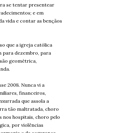
ra se tentar presentear
gradecimentos; e em
da vida e contar as bençãos
o que a igreja católica
m para dezembro, para
ssão geométrica,
anda.
sse 2008. Nunca vi a
iliares, financeiros,
enxurrada que assola a
rra tão maltratada, choro
 nos hospitais, choro pelo
ica, por violências