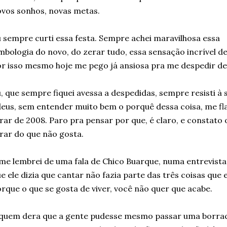
vos sonhos, novas metas.
 sempre curti essa festa. Sempre achei maravilhosa essa
mbologia do novo, do zerar tudo, essa sensação incrível d
r isso mesmo hoje me pego já ansiosa pra me despedir de
, que sempre fiquei avessa a despedidas, sempre resisti à
eus, sem entender muito bem o porquê dessa coisa, me f
vrar de 2008. Paro pra pensar por que, é claro, e constato 
vrar do que não gosta.
me lembrei de uma fala de Chico Buarque, numa entrevist
e ele dizia que cantar não fazia parte das três coisas que 
rque o que se gosta de viver, você não quer que acabe.
quem dera que a gente pudesse mesmo passar uma borrach