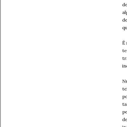
de
al
de
qu
Ë 
te
tr
in
Nu
te
po
ta
pe
de