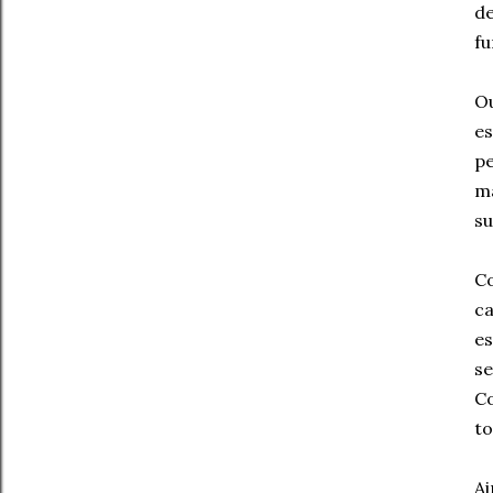
de
fu
Ou
es
pe
ma
su
Co
ca
es
se
Co
to
Ai