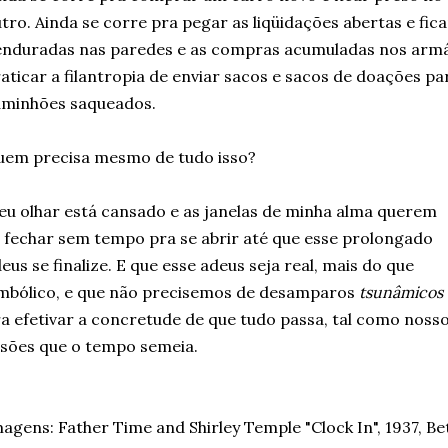
tro. Ainda se corre pra pegar as liqüidações abertas e fic
nduradas nas paredes e as compras acumuladas nos armár
aticar a filantropia de enviar sacos e sacos de doações p
aminhões saqueados.
uem precisa mesmo de tudo isso?
u olhar está cansado e as janelas de minha alma querem
 fechar sem tempo pra se abrir até que esse prolongado
eus se finalize. E que esse adeus seja real, mais do que
mbólico, e que não precisemos de desamparos
tsunâmicos
a efetivar a concretude de que tudo passa, tal como nosso
usões que o tempo semeia.
agens: Father Time and Shirley Temple "Clock In", 1937, 