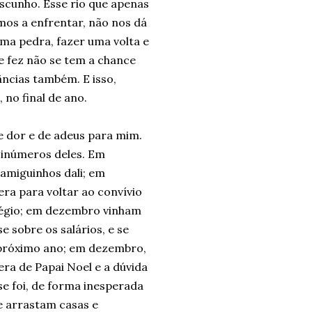
scunho. Esse rio que apenas
mos a enfrentar, não nos dá
uma pedra, fazer uma volta e
se fez não se tem a chance
âncias também. E isso,
 no final de ano.
dor e de adeus para mim.
s inúmeros deles. Em
amiguinhos dali; em
ra para voltar ao convívio
légio; em dezembro vinham
 sobre os salários, e se
 próximo ano; em dezembro,
era de Papai Noel e a dúvida
e foi, de forma inesperada
 arrastam casas e