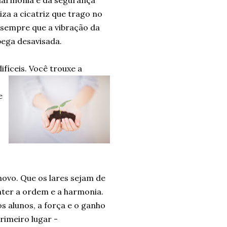
 harmonia e da segurança
iza a cicatriz que trago no
 sempre que a vibração da
pega desavisada.
fíceis. Você trouxe a
e
ovo. Que os lares sejam de
nter a ordem e a harmonia.
 alunos, a força e o ganho
rimeiro lugar -