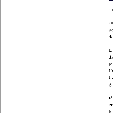
si
Ou
de
de
Em
da
jo
Há
ti
gr
Já
em
fo