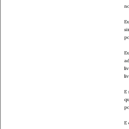
no
Eu
si
po
Eu
ad
li
li
E 
qu
po
E 