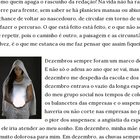
mo quem apaga o rascunho da redação! Na vida não há ra
rre para frente, sem saber se há planícies mansas ou abis
chance de voltar ao nascedouro, de circular em torno de 
fazer o percurso. O que está feito está feito, e o que não 
 repetir, pois o caminho é outro, a paisagem e as circunst
lvez, é o que me estanca ou me faz pensar que assim fiquei,
Dezembros sempre foram um marco de 
E não só o adeus ao ano que se vai, ma
dezembro me despedia da escola e dos 
dezembro entrava o vazio da longa espe
do meu grupo social nos tempos de co
os balancetes das empresas e o suspense
haveria ou não corte nas empresas no
o pior dos suspenses: a angústia da esp
 ele iria atender ao meu sonho. Em dezembro, minha mãe s
muito dolorosa para mim. Em dezembro, as chuvas sempre