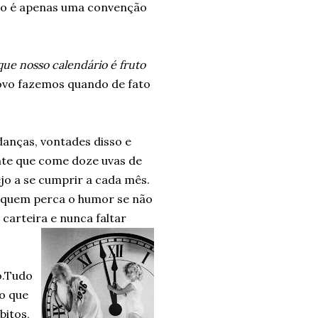
ano é apenas uma convenção
que nosso calendário é fruto
ovo fazemos quando de fato
danças, vontades disso e
nte que come doze uvas de
jo a se cumprir a cada mês.
a quem perca o humor se não
carteira e nunca faltar
o.Tudo
 o que
bitos,