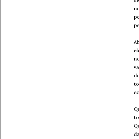
in
no
pe
pe
Ah
el
ne
va
do
to
e
Qu
to
Qu
da