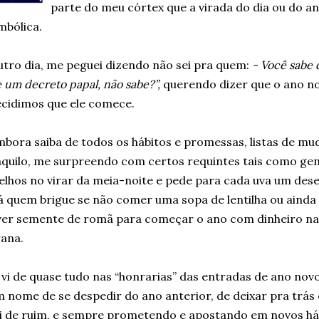
parte do meu córtex que a virada do dia ou do 
mbólica.
tro dia, me peguei dizendo não sei pra quem:
- Você sabe 
 um decreto papal, não sabe?”,
querendo dizer que o ano n
cidimos que ele comece.
bora saiba de todos os hábitos e promessas, listas de mu
quilo, me surpreendo com certos requintes tais como ge
elhos no virar da meia-noite e pede para cada uva um dese
 quem brigue se não comer uma sopa de lentilha ou aind
ver semente de romã para começar o ano com dinheiro na 
ana.
 vi de quase tudo nas “honrarias” das entradas de ano nov
 nome de se despedir do ano anterior, de deixar pra trás
i de ruim, e sempre prometendo e apostando em novos há