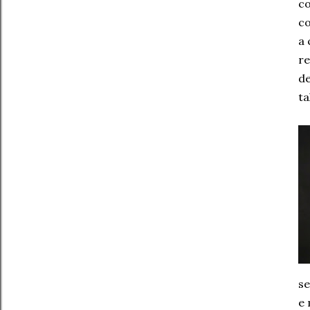
co
co
a 
re
de
ta
se
e 