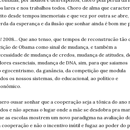
contidas, por abusos e desrespeitos, choro pela perda da
s lares e nos trabalhos todos. Choro de alma que caracter
ito desde tempos imemoriais e que vez por outra se abre,
rda da esperança e da ilusão que sonhar ainda é bom me 
! 2008… Que ano tenso, que tempos de reconstrucão tão di
eição de
Obama como sinal de mudança, e também a
cessidade de mudança de credos, mudança de atitudes, d
lores essenciais, mudança de DNA, sim, para que saiamos
 egocentrismo, da ganância, da competição que modula
dos os nossos sistemas, do educacional, ao político e
conômico.
ero ousar sonhar que a cooperação seja a tônica do ano n
dos e não apenas o lugar onde a mãe se desdobra pra ma
e as escolas mostrem um novo paradigma na avaliação dos
 cooperação e não o incentivo inútil e fugaz ao poder do p