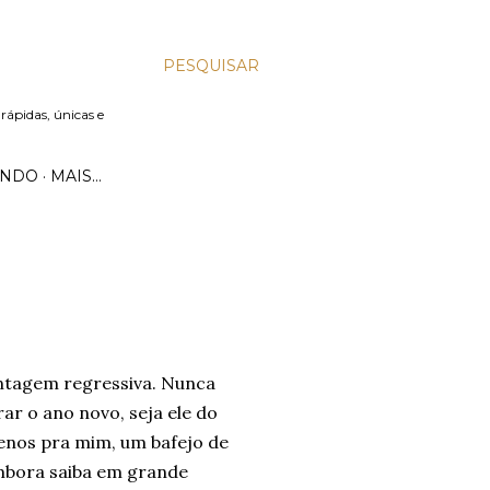
PESQUISAR
 rápidas, únicas e
UNDO
MAIS…
contagem regressiva. Nunca
ar o ano novo, seja ele do
 menos pra mim, um bafejo de
mbora saiba em grande