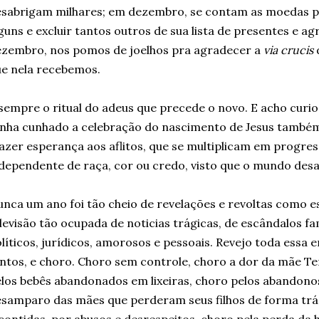
sabrigam milhares; em dezembro, se contam as moedas p
guns e excluir tantos outros de sua lista de presentes e a
zembro, nos pomos de joelhos pra agradecer a
via crucis
e nela recebemos.
sempre o ritual do adeus que precede o novo. E acho curios
nha cunhado a celebração do nascimento de Jesus també
azer esperança aos aflitos, que se multiplicam em progre
dependente de raça, cor ou credo, visto que o mundo des
nca um ano foi tão cheio de revelações e revoltas como e
levisão tão ocupada de noticias trágicas, de escândalos fam
líticos, jurídicos, amorosos e pessoais. Revejo toda essa 
ntos, e choro. Choro sem controle, choro a dor da mãe Te
los bebês abandonados em lixeiras, choro pelos abandonos
samparo das mães que perderam seus filhos de forma trág