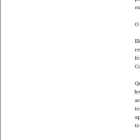
es
O
El
re
fe
Co
Qu
le
ac
te
ap
t