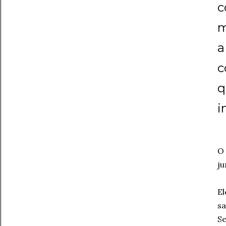
c
m
a
c
q
i
O 
ju
El
sa
Se