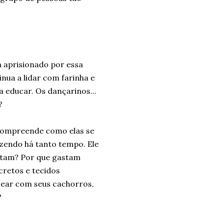
á aprisionado por essa
nua a lidar com farinha e
a educar. Os dançarinos...
?
compreende como elas se
zendo há tanto tempo. Ele
eitam? Por que gastam
scretos e tecidos
sear com seus cachorros,
?