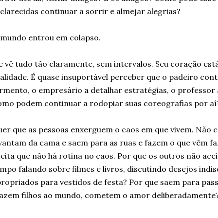
clarecidas continuar a sorrir e almejar alegrias?
 mundo entrou em colapso.
e vê tudo tão claramente, sem intervalos. Seu coração est
alidade. É quase insuportável perceber que o padeiro conti
rmento, o empresário a detalhar estratégias, o professor 
mo podem continuar a rodopiar suas coreografias por aí
er que as pessoas enxerguem o caos em que vivem. Não 
vantam da cama e saem para as ruas e fazem o que vêm fa
eita que não há rotina no caos. Por que os outros não ac
mpo falando sobre filmes e livros, discutindo desejos indi
ropriados para vestidos de festa? Por que saem para pas
razem filhos ao mundo, cometem o amor deliberadamente