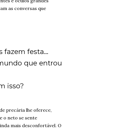
ntes e óculos grandes
ram as conversas que
 fazem festa...
m mundo que entrou
m isso?
e precária lhe oferece,
 e o neto se sente
ainda mais desconfortável. O