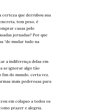
a certeza que derrubou sua
concreta, tem peso, é
comprar casas pelo
ousadas jornadas? Por que
ras “de mudar tudo na
ar a indiferença delas em
a se ignorar algo tão
o fim do mundo, certa vez.
s armas mais poderosas para
ntrou em colapso a todos os
como prazer e alegria.