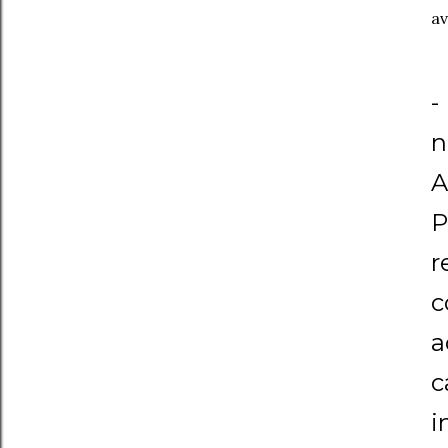
av
-
n
A
P
r
c
a
c
i