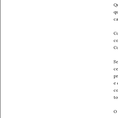
Qu
qu
ca
Co
co
Co
Se
ce
pr
e 
co
to
O 