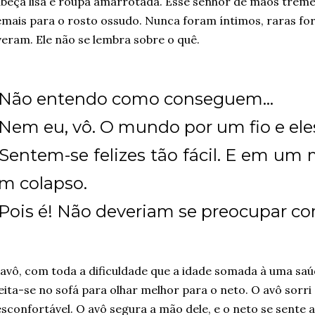
beça lisa e roupa amarrotada. Esse senhor de mãos treme
mais para o rosto ossudo. Nunca foram íntimos, raras fo
veram. Ele não se lembra sobre o quê.
 Não entendo como conseguem...
 Nem eu, vô. O mundo por um fio e eles
 Sentem-se felizes tão fácil. E em u
m colapso.
 Pois é! Não deveriam se preocupar co
avô, com toda a dificuldade que a idade somada à uma saúd
eita-se no sofá para olhar melhor para o neto. O avô sorri
sconfortável. O avô segura a mão dele, e o neto se sente 