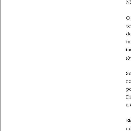
Nã
O 
te
de
fi
in
ge
Se
re
po
Di
a 
El
co