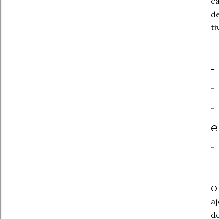
ca
de
ti
-
-
-
e
-
O 
aj
de