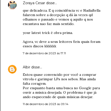
Zoraya Cesar
disse…
que delicadeza. E q coincidência vc e NadiaBella
falarem sobre a decepção q dá às vezes qd
olhamos o passado e vemos q aquilo q nos
encantava nao faz mais sentido.
your latest trick é obra prima.
Agora, vc deve a seus leitores fieis quais foram
esses discos kkkkkk
7 de dezembro de 2023 às 17:11
Albir
disse…
Estou quase convencido por você a comprar
vitrola e garimpar LPs nos sebos. Mas ainda
falta coragem.
Por enquanto basta uma busca no Google para
ouvir a música desejada. O problema é que já
ando esquecendo de quais músicas desejar.
11 de dezembro de 2023 às 09:14