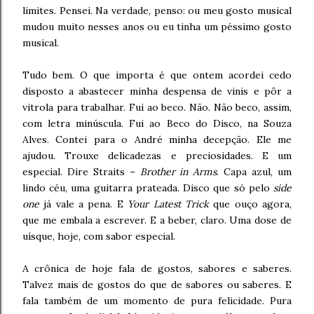
limites. Pensei. Na verdade, penso: ou meu gosto musical
mudou muito nesses anos ou eu tinha um péssimo gosto
musical.
Tudo bem. O que importa é que ontem acordei cedo
disposto a abastecer minha despensa de vinis e pôr a
vitrola para trabalhar. Fui ao beco. Não. Não beco, assim,
com letra minúscula. Fui ao Beco do Disco, na Souza
Alves. Contei para o André minha decepção. Ele me
ajudou. Trouxe delicadezas e preciosidades. E um
especial. Dire Straits –
Brother in Arms
. Capa azul, um
lindo céu, uma guitarra prateada. Disco que só pelo
side
one
já vale a pena. E
Your Latest Trick
que ouço agora,
que me embala a escrever. E a beber, claro. Uma dose de
uísque, hoje, com sabor especial.
A crônica de hoje fala de gostos, sabores e saberes.
Talvez mais de gostos do que de sabores ou saberes. E
fala também de um momento de pura felicidade. Pura