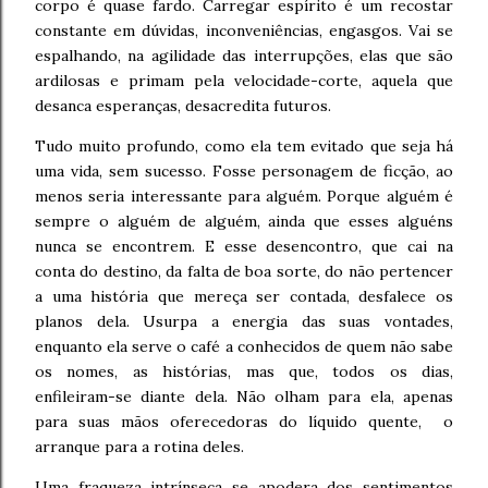
corpo é quase fardo. Carregar espírito é um recostar
constante em dúvidas, inconveniências, engasgos. Vai se
espalhando, na agilidade das interrupções, elas que são
ardilosas e primam pela velocidade-corte, aquela que
desanca esperanças, desacredita futuros.
Tudo muito profundo, como ela tem evitado que seja há
uma vida, sem sucesso. Fosse personagem de ficção, ao
menos seria interessante para alguém. Porque alguém é
sempre o alguém de alguém, ainda que esses alguéns
nunca se encontrem. E esse desencontro, que cai na
conta do destino, da falta de boa sorte, do não pertencer
a uma história que mereça ser contada, desfalece os
planos dela. Usurpa a energia das suas vontades,
enquanto ela serve o café a conhecidos de quem não sabe
os nomes, as histórias, mas que, todos os dias,
enfileiram-se diante dela. Não olham para ela, apenas
para suas mãos oferecedoras do líquido quente, o
arranque para a rotina deles.
Uma fraqueza intrínseca se apodera dos sentimentos