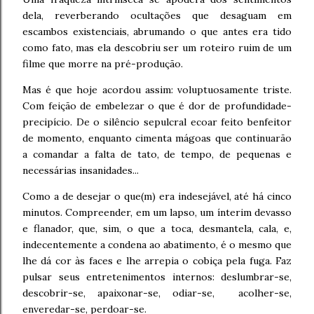
dela, reverberando ocultações que desaguam em
escambos existenciais, abrumando o que antes era tido
como fato, mas ela descobriu ser um roteiro ruim de um
filme que morre na pré-produção.
Mas é que hoje acordou assim: voluptuosamente triste.
Com feição de embelezar o que é dor de profundidade-
precipício. De o silêncio sepulcral ecoar feito benfeitor
de momento, enquanto cimenta mágoas que continuarão
a comandar a falta de tato, de tempo, de pequenas e
necessárias insanidades...
Como a de desejar o que(m) era indesejável, até há cinco
minutos. Compreender, em um lapso, um ínterim devasso
e flanador, que, sim, o que a toca, desmantela, cala, e,
indecentemente a condena ao abatimento, é o mesmo que
lhe dá cor às faces e lhe arrepia o cobiça pela fuga. Faz
pulsar seus entretenimentos internos: deslumbrar-se,
descobrir-se, apaixonar-se, odiar-se, acolher-se,
enveredar-se, perdoar-se.