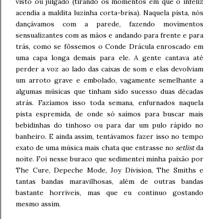
visto ou julgado (tirando os momentos em que o infeliz
acendia a maldita luzinha corta-brisa). Naquela pista, nós
dançávamos com a parede, fazendo movimentos
sensualizantes com as mãos e andando para frente e para
trás, como se fôssemos o Conde Drácula enroscado em
uma capa longa demais para ele. A gente cantava até
perder a voz ao lado das caixas de som e elas devolviam
um arroto grave e embolado, vagamente semelhante a
algumas músicas que tinham sido sucesso duas décadas
atrás. Fazíamos isso toda semana, enfurnados naquela
pista espremida, de onde só saímos para buscar mais
bebidinhas do tinhoso ou para dar um pulo rápido no
banheiro. E ainda assim, tentávamos fazer isso no tempo
exato de uma música mais chata que entrasse no
setlist
da
noite. Foi nesse buraco que sedimentei minha paixão por
The Cure, Depeche Mode, Joy Division, The Smiths e
tantas bandas maravilhosas, além de outras bandas
bastante horríveis, mas que eu continuo gostando
mesmo assim.