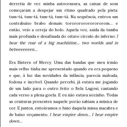
derretia de vez minha autocensura, as caixas de som
começaram a despejar um ritmo quadrado pela pista:
tum-tá, tum-tá, tum-tá, tum-tá. Na sequência, entrou um
contrabaixo brabo demais: tororororororororom… e
então, veio a cereja do bolo. Aquela voz, saída da tumba
mais profunda e desafinada do oitavo círculo do inferno:
I
hear the roar of a big machiiiiine… two worlds and in
betweeeeeen…
Era Sisters of Mercy. Uma das bandas que meu irmão
mais velho tinha me apresentado quando eu era pequeno
e que, à luz das novidades da infância, parecia malvada,
fodona e incrível. Quando percebi, já estava me jogando
de um lado para o outro feito o Bela Lugosi, cantando
cada verso a plena goela. E eu não estava sozinho. Todas
as criaturas presentes naquele porão sabiam a música de
cor. E juntos, entoávamos o hino daquela missa macabra e
de baixo orçamento.
I hear empire down… I hear empire
down…