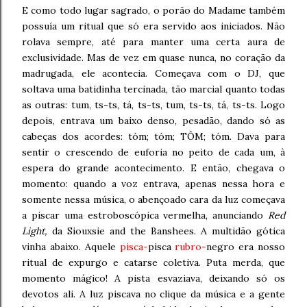
E como todo lugar sagrado, o porão do Madame também
possuía um ritual que só era servido aos iniciados. Não
rolava sempre, até para manter uma certa aura de
exclusividade. Mas de vez em quase nunca, no coração da
madrugada, ele acontecia. Começava com o DJ, que
soltava uma batidinha tercinada, tão marcial quanto todas
as outras: tum, ts-ts, tá, ts-ts, tum, ts-ts, tá, ts-ts. Logo
depois, entrava um baixo denso, pesadão, dando só as
cabeças dos acordes: tóm; tóm; TÔM; tóm. Dava para
sentir o crescendo de euforia no peito de cada um, à
espera do grande acontecimento. E então, chegava o
momento: quando a voz entrava, apenas nessa hora e
somente nessa música, o abençoado cara da luz começava
a piscar uma estroboscópica vermelha, anunciando
Red
Light,
da Siouxsie and the Banshees. A multidão gótica
vinha abaixo. Aquele
pisca-
pisca
rubro-
negro era nosso
ritual de expurgo e catarse coletiva. Puta merda, que
momento mágico! A pista esvaziava, deixando só os
devotos ali. A luz piscava no clique da música e a gente