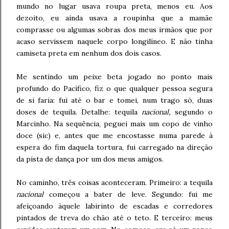
mundo no lugar usava roupa preta, menos eu. Aos
dezoito, eu ainda usava a roupinha que a mamãe
comprasse ou algumas sobras dos meus irmãos que por
acaso servissem naquele corpo longilíneo. E não tinha
camiseta preta em nenhum dos dois casos.
Me sentindo um peixe beta jogado no ponto mais
profundo do Pacífico, fiz o que qualquer pessoa segura
de si faria: fui até o bar e tomei, num trago só, duas
doses de tequila. Detalhe: tequila
nacional,
segundo o
Marcinho. Na sequência, peguei mais um copo de vinho
doce (sic) e, antes que me encostasse numa parede à
espera do fim daquela tortura, fui carregado na direção
da pista de dança por um dos meus amigos.
No caminho, três coisas aconteceram. Primeiro: a tequila
nacional
começou a bater de leve. Segundo: fui me
afeiçoando àquele labirinto de escadas e corredores
pintados de treva do chão até o teto. E terceiro: meus