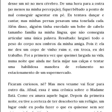
desse um nó no meu cérebro. De uma hora para a outra
(ao menos na minha percepção), fiquei bêbado a ponto de
mal conseguir aguentar em pé. Eu tentava dançar e
cantar, mas minhas pernas pesavam uma tonelada cada.
Além disso, alguém tinha enrolado um bobe de cabelo
tamanho família na minha língua, que não conseguia
articular uma única palavra. Resultado: larguei todo o
peso do corpo nos ombros da minha amiga. Pois é: ela
me deu um copo de vinho ruim e, em troca, eu dei
trabalho. Foi a primeira vez que queimei largada na vida,
numa noite que ainda me faria mijar nas calças e tentar
uma habilidosa manobra de rolamento no
estacionamento de um supermercado.
Ficaram curiosos, né? Mas meu vexame vai ficar para
outro dia. Afinal, essa é uma crônica sobre o Madame
Satã. Como eu amava aquele lugar. Depois da primeira
noite, eu tive a certeza de ter descoberto um refúgio, um
lugar onde eu podia fazer o que eu quisesse sem ser