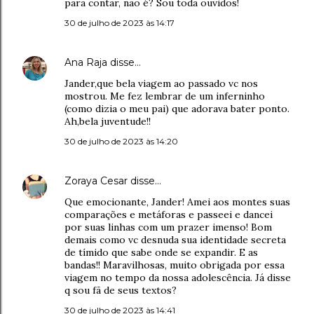
para contar, não é? Sou toda ouvidos!
30 de julho de 2023 às 14:17
Ana Raja
disse…
Jander,que bela viagem ao passado vc nos
mostrou. Me fez lembrar de um inferninho
(como dizia o meu pai) que adorava bater ponto.
Ah,bela juventude!!
30 de julho de 2023 às 14:20
Zoraya Cesar
disse…
Que emocionante, Jander! Amei aos montes suas
comparações e metáforas e passeei e dancei
por suas linhas com um prazer imenso! Bom
demais como vc desnuda sua identidade secreta
de tímido que sabe onde se expandir. E as
bandas!! Maravilhosas, muito obrigada por essa
viagem no tempo da nossa adolescência. Já disse
q sou fã de seus textos?
30 de julho de 2023 às 14:41