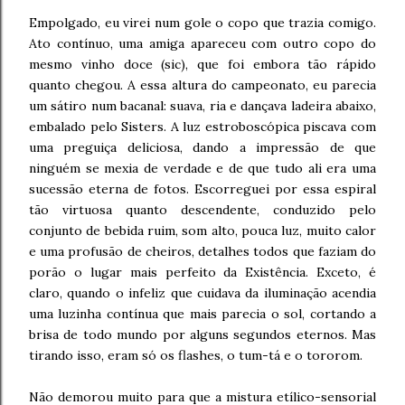
Empolgado, eu virei num gole o copo que trazia comigo.
Ato contínuo, uma amiga apareceu com outro copo do
mesmo vinho doce (sic), que foi embora tão rápido
quanto chegou. A essa altura do campeonato, eu parecia
um sátiro num bacanal: suava, ria e dançava ladeira abaixo,
embalado pelo Sisters. A luz estroboscópica piscava com
uma preguiça deliciosa, dando a impressão de que
ninguém se mexia de verdade e de que tudo ali era uma
sucessão eterna de fotos. Escorreguei por essa espiral
tão virtuosa quanto descendente, conduzido pelo
conjunto de bebida ruim, som alto, pouca luz, muito calor
e uma profusão de cheiros, detalhes todos que faziam do
porão o lugar mais perfeito da Existência. Exceto, é
claro, quando o infeliz que cuidava da iluminação acendia
uma luzinha contínua que mais parecia o sol, cortando a
brisa de todo mundo por alguns segundos eternos. Mas
tirando isso, eram só os flashes, o tum-tá e o tororom.
Não demorou muito para que a mistura etílico-sensorial