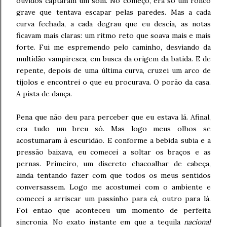
ouvidos captaram um som. No começo, era só um ronco
grave que tentava escapar pelas paredes. Mas a cada
curva fechada, a cada degrau que eu descia, as notas
ficavam mais claras: um ritmo reto que soava mais e mais
forte. Fui me espremendo pelo caminho, desviando da
multidão vampiresca, em busca da origem da batida. E de
repente, depois de uma última curva, cruzei um arco de
tijolos e encontrei o que eu procurava. O porão da casa.
A pista de dança.
Pena que não deu para perceber que eu estava lá. Afinal,
era tudo um breu só. Mas logo meus olhos se
acostumaram à escuridão. E conforme a bebida subia e a
pressão baixava, eu comecei a soltar os braços e as
pernas. Primeiro, um discreto chacoalhar de cabeça,
ainda tentando fazer com que todos os meus sentidos
conversassem. Logo me acostumei com o ambiente e
comecei a arriscar um passinho para cá, outro para lá.
Foi então que aconteceu um momento de perfeita
sincronia. No exato instante em que a tequila
nacional