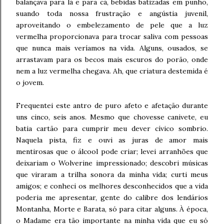
balançava para lá e para cá, bebidas batizadas em punho,
suando toda nossa frustração e angústia juvenil,
aproveitando o embelezamento de pele que a luz
vermelha proporcionava para trocar saliva com pessoas
que nunca mais veríamos na vida. Alguns, ousados, se
arrastavam para os becos mais escuros do porão, onde
nem a luz vermelha chegava. Ah, que criatura destemida é
o jovem.
Frequentei este antro de puro afeto e afetação durante
uns cinco, seis anos. Mesmo que chovesse canivete, eu
batia cartão para cumprir meu dever cívico sombrio.
Naquela pista, fiz e ouvi as juras de amor mais
mentirosas que o álcool pode criar; levei arranhões que
deixariam o Wolverine impressionado; descobri músicas
que viraram a trilha sonora da minha vida; curti meus
amigos; e conheci os melhores desconhecidos que a vida
poderia me apresentar, gente do calibre dos lendários
Montanha, Morte e Barata, só para citar alguns. À época,
o Madame era tão importante na minha vida que eu só