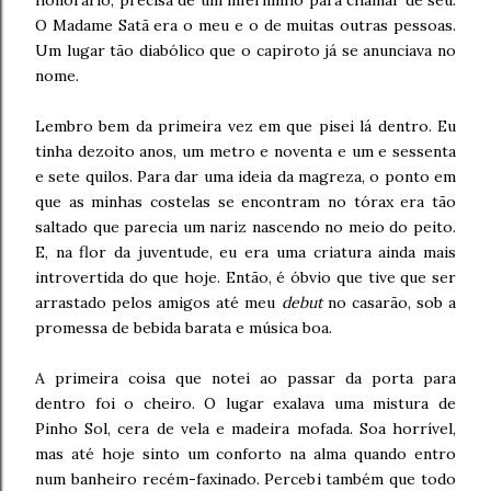
honorário, precisa de um inferninho para chamar de seu.
O Madame Satã era o meu e o de muitas outras pessoas.
Um lugar tão diabólico que o capiroto já se anunciava no
nome.
Lembro bem da primeira vez em que pisei lá dentro. Eu
tinha dezoito anos, um metro e noventa e um e sessenta
e sete quilos. Para dar uma ideia da magreza, o ponto em
que as minhas costelas se encontram no tórax era tão
saltado que parecia um nariz nascendo no meio do peito.
E, na flor da juventude, eu era uma criatura ainda mais
introvertida do que hoje. Então, é óbvio que tive que ser
arrastado pelos amigos até meu
debut
no casarão, sob a
promessa de bebida barata e música boa.
A primeira coisa que notei ao passar da porta para
dentro foi o cheiro. O lugar exalava uma mistura de
Pinho Sol, cera de vela e madeira mofada. Soa horrível,
mas até hoje sinto um conforto na alma quando entro
num banheiro recém-faxinado. Percebi também que todo