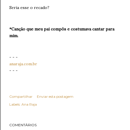
Seria esse o recado?
*Canção que meu pai compôs e costumava cantar para
mim.
- - -
anaraja.com.br
- - -
Compartilhar
Enviar esta postagem
Labels:
Ana Raja
COMENTÁRIOS