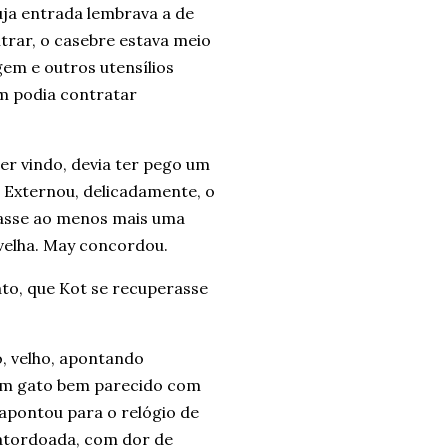
ja entrada lembrava a de
trar, o casebre estava meio
em e outros utensílios
m podia contratar
er vindo, devia ter pego um
 Externou, delicadamente, o
icasse ao menos mais uma
a velha. May concordou.
ato, que Kot se recuperasse
, velho, apontando
 um gato bem parecido com
apontou para o relógio de
 atordoada, com dor de