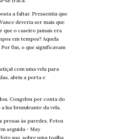
a-se fraca.
sta a faltar. Pressentia que
a Vance deveria ser mais que
 que o caseiro jamais era
tempos em tempos? Aquela
 Por fim, o que significavam
stiçal com uma vela para
as, abriu a porta e
lou. Congelou por conta do
 a luz bruxuleante da vela.
s presas às paredes. Fotos
em seguida - May
 foto sua, sobre uma toalha