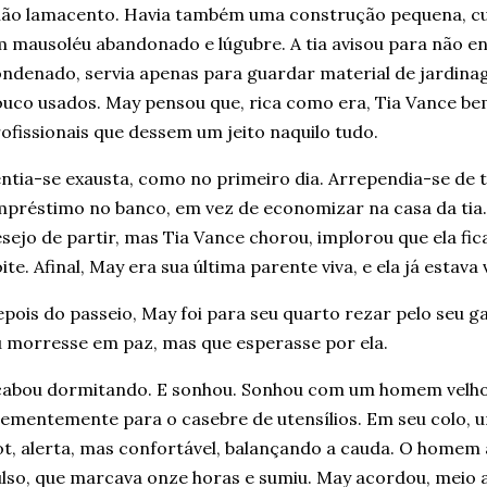
ão lamacento. Havia também uma construção pequena, cu
 mausoléu abandonado e lúgubre. A tia avisou para não en
ndenado, servia apenas para guardar material de jardinag
uco usados. May pensou que, rica como era, Tia Vance be
ofissionais que dessem um jeito naquilo tudo.
ntia-se exausta, como no primeiro dia. Arrependia-se de t
préstimo no banco, em vez de economizar na casa da tia.
sejo de partir, mas Tia Vance chorou, implorou que ela f
ite. Afinal, May era sua última parente viva, e ela já estav
pois do passeio, May foi para seu quarto rezar pelo seu g
 morresse em paz, mas que esperasse por ela.
abou dormitando. E sonhou. Sonhou com um homem velho
ementemente para o casebre de utensílios. Em seu colo,
t, alerta, mas confortável, balançando a cauda. O homem 
lso, que marcava onze horas e sumiu. May acordou, meio