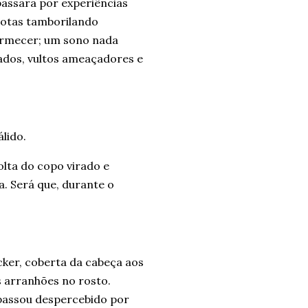
assara por experiências
gotas tamborilando
dormecer; um sono nada
cados, vultos ameaçadores e
lido.
lta do copo virado e
. Será que, durante o
cker, coberta da cabeça aos
 arranhões no rosto.
passou despercebido por