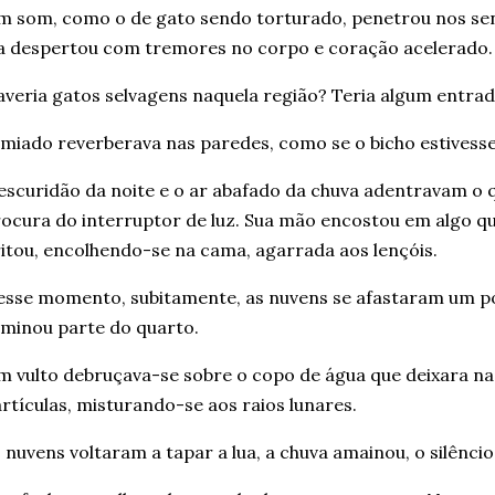
 som, como o de gato sendo torturado, penetrou nos se
a despertou com tremores no corpo e coração acelerado.
veria gatos selvagens naquela região? Teria algum entra
miado reverberava nas paredes, como se o bicho estivesse
escuridão da noite e o ar abafado da chuva adentravam o 
ocura do interruptor de luz. Sua mão encostou em algo q
itou, encolhendo-se na cama, agarrada aos lençóis.
sse momento, subitamente, as nuvens se afastaram um pou
uminou parte do quarto.
 vulto debruçava-se sobre o copo de água que deixara n
rtículas, misturando-se aos raios lunares.
 nuvens voltaram a tapar a lua, a chuva amainou, o
silêncio