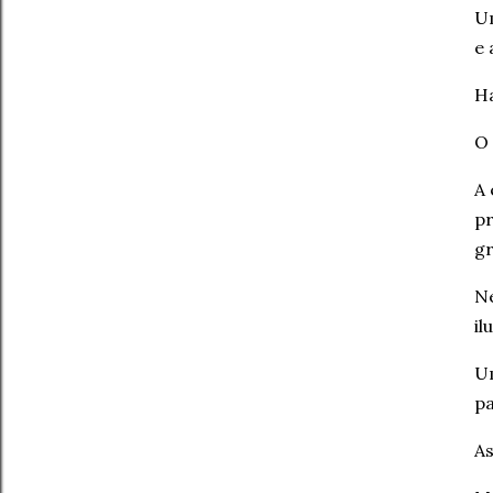
Um
e 
Ha
O 
A 
pr
gr
Ne
il
Um
pa
As