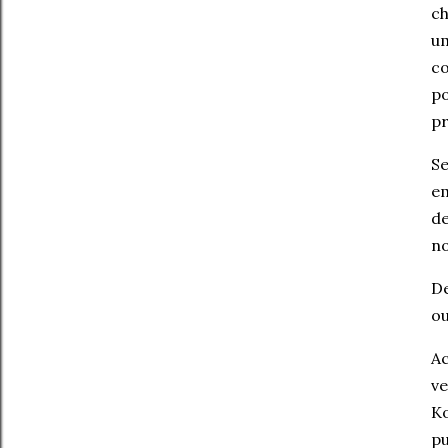
ch
um
co
po
pr
Se
em
de
no
De
ou
Ac
ve
Ko
pu