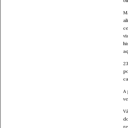
ol
Ma
al
ce
vi
hi
a
23
po
ca
A 
ve
Vá
do
re