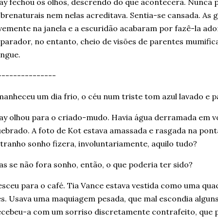
y fechou os olhos, descrendo do que acontecera. Nunca p
brenaturais nem nelas acreditava. Sentia-se cansada. As 
vemente na janela e a escuridão acabaram por fazê-la a
eparador,
no entanto
, cheio de visões de parentes mumifi
ngue.
--------------
anheceu um dia frio, o céu num triste tom azul lavado e pá
y olhou para o criado-mudo. Havia água derramada em vo
ebrado. A foto de Kot estava amassada e rasgada na ponta
tranho sonho fizera, involuntariamente, aquilo tudo?
s se não fora sonho, então, o que poderia ter sido?
sceu para o café. Tia Vance estava vestida como uma qua
s. Usava uma maquiagem pesada, que mal escondia alguns
cebeu-a com um sorriso discretamente contrafeito, que 