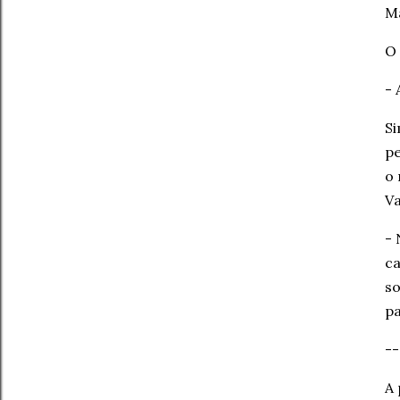
Ma
O 
- 
Si
pe
o 
Va
- 
ca
so
pa
--
A 