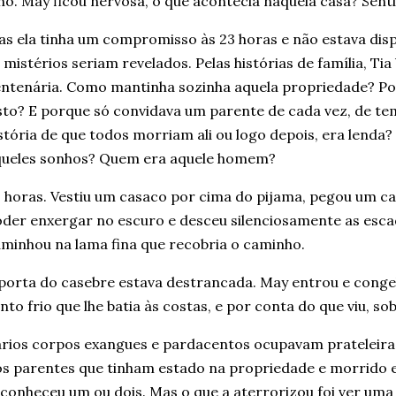
ho. May ficou nervosa, o que acontecia naquela casa? Senti
s ela tinha um compromisso às 23 horas e não estava dispo
i mistérios seriam revelados. Pelas histórias de família, Ti
ntenária. Como mantinha sozinha aquela propriedade? Por
sto? E porque só convidava um parente de cada vez, de 
stória de que todos morriam ali ou logo depois, era lenda?
queles sonhos? Quem era aquele homem?
 horas. Vestiu um casaco por cima do pijama, pegou um ca
der enxergar no escuro e desceu silenciosamente as escad
minhou na lama fina que recobria o caminho.
porta do casebre estava destrancada. May entrou e conge
nto frio que lhe batia às costas, e por conta do que viu, sob
rios corpos exangues e pardacentos ocupavam prateleira
s parentes que tinham estado na propriedade e morrido 
conheceu um ou dois. Mas o que a aterrorizou foi ver uma