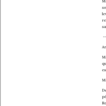
Ma
so
le
r
sa
--
Am
Ma
qu
es
Ma
De
pé
Re