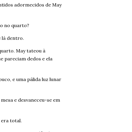
ntidos adormecidos de May
do no quarto?
 lá dentro.
quarto. May tateou à
ue pareciam dedos e ela
co, e uma pálida luz lunar
a mesa e desvaneceu-se em
era total.