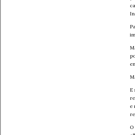
ca
In
Pa
im
Ma
po
en
Ma
E 
re
e 
re
O 