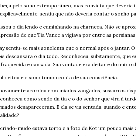
beça pelo sono extemporâneo, mas convicta que deveria ir
explicavelmente, sentiu que não deveria contar o sonho pa
ssou o dia lendo e caminhando na charneca. Não se aprox
pressão de que Tia Vance a vigiava por entre as persianas 
y sentiu-se mais sonolenta que o normal após o jantar. O
is descansara o dia todo. Reconheceu,
subitamente
,
que es
fraquecida e cansada. Sua vontade era deitar e dormir o d
l deitou e o sono tomou conta de sua consciência.
novamente acordou com miados zangados, sussurros ríspi
conheceu como sendo da tia e o do senhor que vira à tarde
miados desapareceram. E ela se viu sentada, suando e ent
alidade?
criado-mudo estava torto e a foto de Kot um pouco mais 