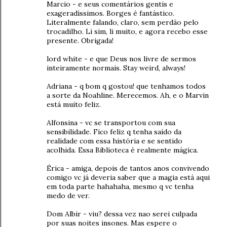
Marcio - e seus comentários gentis e
exageradíssimos. Borges é fantástico.
Literalmente falando, claro, sem perdão pelo
trocadilho. Li sim, li muito, e agora recebo esse
presente. Obrigada!
lord white - e que Deus nos livre de sermos
inteiramente normais. Stay weird, always!
Adriana - q bom q gostou! que tenhamos todos
a sorte da Noahline. Merecemos. Ah, e o Marvin
está muito feliz.
Alfonsina - vc se transportou com sua
sensibilidade. Fico feliz q tenha saído da
realidade com essa história e se sentido
acolhida. Essa Biblioteca é realmente mágica.
Érica - amiga, depois de tantos anos convivendo
comigo vc já deveria saber que a magia está aqui
em toda parte hahahaha, mesmo q vc tenha
medo de ver.
Dom Albir - viu? dessa vez nao serei culpada
por suas noites insones. Mas espere o