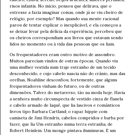
risos infantis. No início, pensou que delirava, que o
estresse a fazia imaginar coisas, onde já se viu cheiro de
relógio, por exemplo? Mas quando sua mente racional
parou de tentar explicar o inexplicável, e ela começou a
se deixar levar pela delícia da experiência, percebeu que
os cheiros correspondiam aos livros que estavam sendo
lidos no momento ou à vida das pessoas que os liam.
Os frequentadores eram outro motivo de assombro.
Muitos pareciam vindos de outras épocas. Quando viu
uma mulher vestida num traje estranho de um tecido
desconhecido, e cujo cabelo nascia não do crânio, mas das
orelhas, Noahline desconfiou, fortemente, que alguns
frequentadores vinham do futuro, ou de outras
dimensões. Talvez do metaverso, tão na moda hoje. Havia
a senhora muito circunspecta de vestido cinza de flanela
e cabelo armado de laquê, que lia lascivos e românticos
livros tipo Barbara Cartland; o rapaz hippie com
camiseta de Jimi Hendrix, cabelos compridos e barba por
fazer, que lia Um estranho numa terra estranha, de
Robert Heinlein. Um monge pintava iluminuras. E um