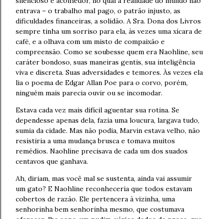
silencioso e acolhedor, no qual a realidade do mundo não
entrava – o trabalho mal pago, o patrão injusto, as
dificuldades financeiras, a solidão. A Sra. Dona dos Livros
sempre tinha um sorriso para ela, às vezes uma xícara de
café, e a olhava com um misto de compaixão e
compreensão. Como se soubesse quem era Naohline, seu
caráter bondoso, suas maneiras gentis, sua inteligência
viva e discreta. Suas adversidades e temores. Às vezes ela
lia o poema de Edgar Allan Poe para o corvo, porém,
ninguém mais parecia ouvir ou se incomodar.
Estava cada vez mais difícil aguentar sua rotina. Se
dependesse apenas dela, fazia uma loucura, largava tudo,
sumia da cidade. Mas não podia, Marvin estava velho, não
resistiria a uma mudança brusca e tomava muitos
remédios. Naohline precisava de cada um dos suados
centavos que ganhava.
Ah, diriam, mas você mal se sustenta, ainda vai assumir
um gato? E Naohline reconheceria que todos estavam
cobertos de razão. Ele pertencera à vizinha, uma
senhorinha bem senhorinha mesmo, que costumava