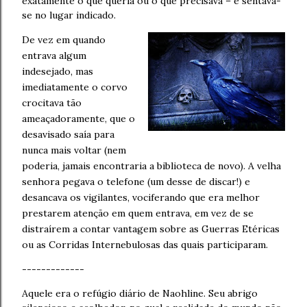
exatamente o que queria ou o que precisava – e sentava-
se no lugar indicado.
De vez em quando
entrava algum
indesejado, mas
imediatamente o corvo
crocitava tão
ameaçadoramente, que o
desavisado saía para
nunca mais voltar (nem
poderia, jamais encontraria a biblioteca de novo). A velha
senhora pegava o telefone (um desse de discar!) e
desancava os vigilantes, vociferando que era melhor
prestarem atenção em quem entrava, em vez de se
distraírem a contar vantagem sobre as Guerras Etéricas
ou as Corridas Internebulosas das quais participaram.
-------------
Aquele era o refúgio diário de Naohline. Seu abrigo