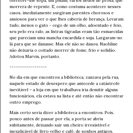
oferecer-lhe sopa, um pudim, vários dedos de prosa, que
morrera de repente. E, como costuma acontecer nesses
casos, imediatamente surgiram parentes chorosos e
ansiosos para ver o que lhes caberia de herança. Levaram
tudo, menos o gato - cego de um olho, adoentado e feio,
seu pelo era ralo, as listras tigradas eram tão esmaecidas
que pareciam uma mancha encardida e suja. Largaram-no
lá para que se danasse. Mas ele não se danou. Naohline
não deixaria o coitado morrer de fome, frio e solidão.
Adotou Marvin, portanto.
------------------
No dia em que encontrou a biblioteca, zanzava pela rua,
naquele estado de desespero que antecede a catástrofe
inevitável – a loja em que trabalhava iria demitir alguns
funcionários, ela estava na lista e até então não encontrar
outro emprego.
Mais certo seria dizer a biblioteca a encontrou. Pois,
pouco antes de passar por ela, a porta se abriu
subitamente, deixando sair um cheiro irresistível e
inexplicável de livro velho e café, de sonhos antigos,