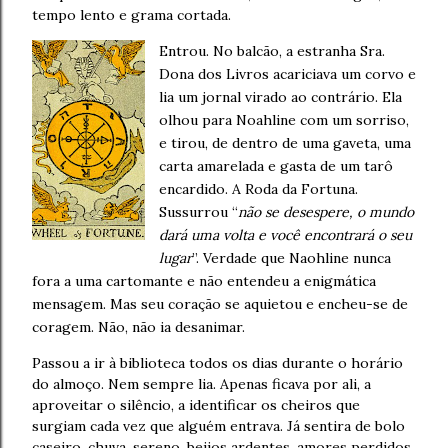
tempo lento e grama cortada.
Entrou. No balcão, a estranha Sra.
Dona dos Livros acariciava um corvo e
lia um jornal virado ao contrário. Ela
olhou para Noahline com um sorriso,
e tirou, de dentro de uma gaveta, uma
carta amarelada e gasta de um tarô
encardido. A Roda da Fortuna.
Sussurrou “
não se desespere, o mundo
dará uma volta e você encontrará o seu
lugar
”. Verdade que Naohline nunca
fora a uma cartomante e não entendeu a enigmática
mensagem. Mas seu coração se aquietou e encheu-se de
coragem. Não, não ia desanimar.
Passou a ir à biblioteca todos os dias durante o horário
do almoço. Nem sempre lia. Apenas ficava por ali, a
aproveitar o silêncio, a identificar os cheiros que
surgiam cada vez que alguém entrava. Já sentira de bolo
caseiro, chuva, sereno, beijos ardentes, amores perdidos,