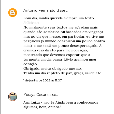
Antonio Fernando
disse…
Bom dia, minha querida. Sempre um texto
delicioso.
Normalmente seus textos me agradam mais
quando são sombrios ou baseados em vingança
mas no dia que li esse, em particular, eu tive uns
perçalcos (o mundo conspirou um pouco contra
mim), e me senti um pouco desesperançado. A
crônica veio direto para meu coração,
mostrando que devemos esperar, que a
tormenta um dia passa. Lê-lo acalmou meu
coração.
Obrigado, muito obrigado mesmo.
Tenha um dia repleto de paz, graça, saúde etc....
1 de junho de 2022 às 11:07
Zoraya Cesar
disse…
Ana Luiza - não é? Ainda bem q conhecemos
algumas, hein, Aninha?