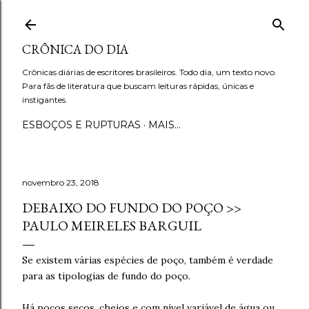
Pular para o conteúdo principal
CRÔNICA DO DIA
Crônicas diárias de escritores brasileiros. Todo dia, um texto novo.
Para fãs de literatura que buscam leituras rápidas, únicas e
instigantes.
ESBOÇOS E RUPTURAS
MAIS…
novembro 23, 2018
DEBAIXO DO FUNDO DO POÇO >>
PAULO MEIRELES BARGUIL
Se existem várias espécies de poço, também é verdade
para as tipologias de fundo do poço.
Há poços secos, cheios e com nível variável de água ou