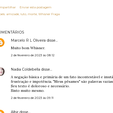
mpartilhar
Enviar esta postagem
els:
amizade
luto
morte
Whisner Fraga
OMENTÁRIOS
Marcelo R L Oliveira
disse…
Muito bom Whisner.
2 de fevereiro de 2023 às 08:12
Nadia Coldebella
disse…
A negação básica e primária de um fato incontestável e imut
frustração e impotência. "Meus pêsames" são palavras vazias
Seu texto é doloroso e necessário.
Sinto muito mesmo.
2 de fevereiro de 2023 às 09:11
Albir
disse…