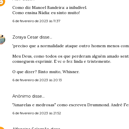
Como diz Manoel Bandeira: a iniludível.
Como ensina Nádia: eu sinto muito!
6 de fevereiro de 2023 às 11:37
Zoraya Cesar
disse…
'preciso que a normalidade ataque outro homem menos com
Meu Deus, como todos os que perderam alguém amado sentem
conseguem exprimir. E vc o fez linda e tristemente.
O que dizer? Sinto muito, Whisner.
6 de fevereiro de 2023 às 20:13
Anônimo disse…
"Amarelas e medrosas" como escreveu Drummond. André Fer
6 de fevereiro de 2023 às 21:52