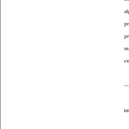
al
pr
p
m
e
--
im