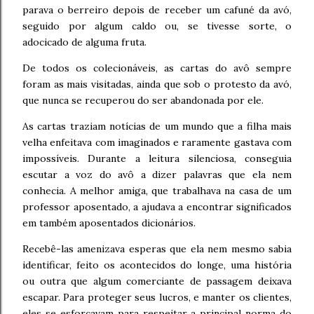
parava o berreiro depois de receber um cafuné da avó,
seguido por algum caldo ou, se tivesse sorte, o
adocicado de alguma fruta.
De todos os colecionáveis, as cartas do avô sempre
foram as mais visitadas, ainda que sob o protesto da avó,
que nunca se recuperou do ser abandonada por ele.
As cartas traziam notícias de um mundo que a filha mais
velha enfeitava com imaginados e raramente gastava com
impossíveis. Durante a leitura silenciosa, conseguia
escutar a voz do avô a dizer palavras que ela nem
conhecia. A melhor amiga, que trabalhava na casa de um
professor aposentado, a ajudava a encontrar significados
em também aposentados dicionários.
Recebê-las amenizava esperas que ela nem mesmo sabia
identificar, feito os acontecidos do longe, uma história
ou outra que algum comerciante de passagem deixava
escapar. Para proteger seus lucros, e manter os clientes,
eles se esforçavam para respeitar a principal norma do