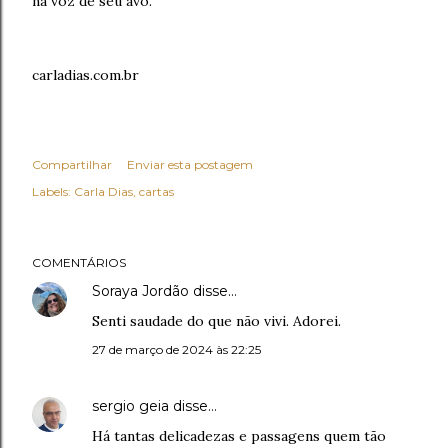
na voz de seu avô.
carladias.com.br
Compartilhar
Enviar esta postagem
Labels:
Carla Dias
cartas
COMENTÁRIOS
Soraya Jordão
disse…
Senti saudade do que não vivi. Adorei.
27 de março de 2024 às 22:25
sergio geia
disse…
Há tantas delicadezas e passagens quem tão