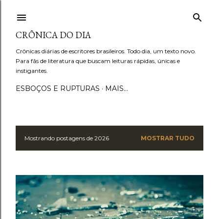
Pular para o conteúdo principal
CRÔNICA DO DIA
Crônicas diárias de escritores brasileiros. Todo dia, um texto novo.
Para fãs de literatura que buscam leituras rápidas, únicas e
instigantes.
ESBOÇOS E RUPTURAS
MAIS…
Mostrando postagens de 2026
MOSTRAR TUDO
P
o
s
t