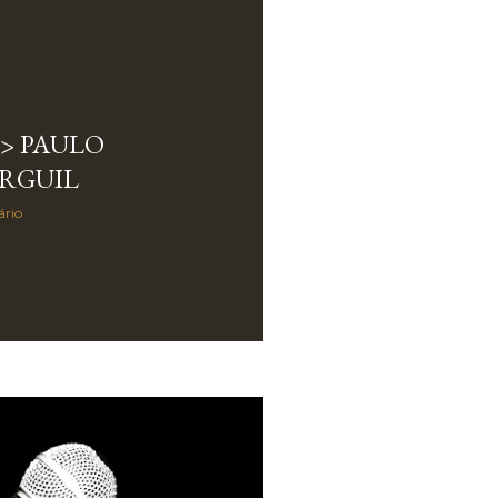
> PAULO
ARGUIL
ário