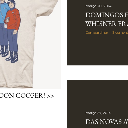
março 30, 2014
DOMINGOS E
WHISNER FR
Compartilhar
3 coment
LDON COOPER! >>
março 29, 2014
DAS NOVAS 