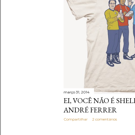
a
g
e
n
s
março 31, 2014
EI, VOCÊ NÃO É SHE
ANDRÉ FERRER
Compartilhar
2 comentários