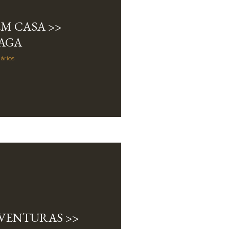
M CASA >>
AGA
ários
AVENTURAS >>