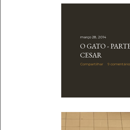
março 28, 2014
O GATO - PARTE
CESAR
Compartilhar
9 comentário