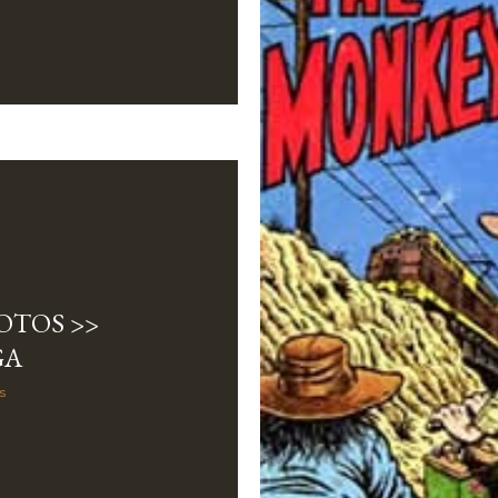
OTOS >>
GA
s