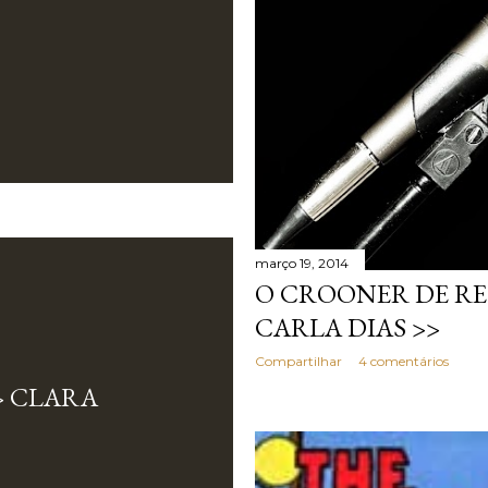
março 19, 2014
O CROONER DE RE
CARLA DIAS >>
Compartilhar
4 comentários
> CLARA