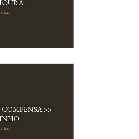
 MOURA
ários
O COMPENSA >>
PINHO
ários