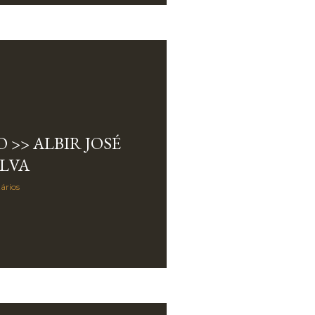
 >> ALBIR JOSÉ
ILVA
ários