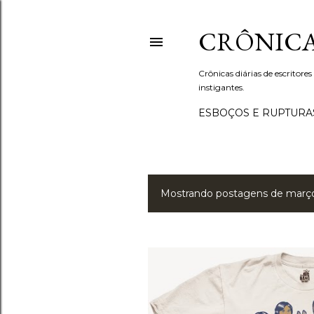
CRÔNICA
Crônicas diárias de escritores
instigantes.
ESBOÇOS E RUPTURA
Mostrando postagens de março
P
o
s
t