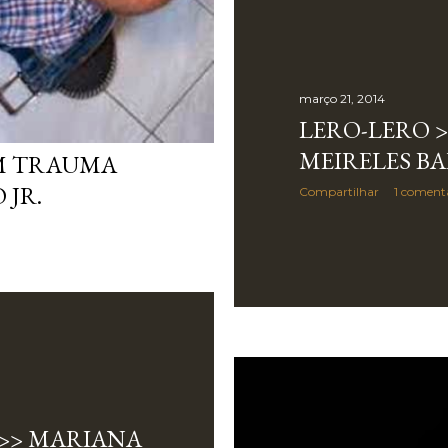
março 21, 2014
LERO-LERO >
MEIRELES B
UM TRAUMA
 JR.
Compartilhar
1 coment
 >> MARIANA