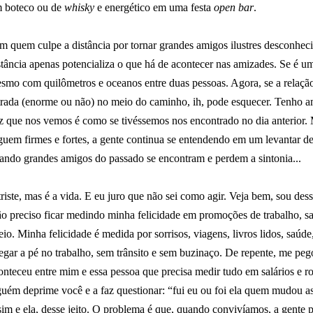
 boteco ou de
whisky
e energético em uma festa
open bar
.
m quem culpe a distância por tornar grandes amigos ilustres desconhe
stância apenas potencializa o que há de acontecer nas amizades. Se é um
smo com quilômetros e oceanos entre duas pessoas. Agora, se a relaçã
trada (enorme ou não) no meio do caminho, ih, pode esquecer. Tenho a
z que nos vemos é como se tivéssemos nos encontrado no dia anterior. M
guem firmes e fortes, a gente continua se entendendo em um levantar d
ando grandes amigos do passado se encontram e perdem a sintonia...
triste, mas é a vida. E eu juro que não sei como agir. Veja bem, sou des
o preciso ficar medindo minha felicidade em promoções de trabalho, s
eio. Minha felicidade é medida por sorrisos, viagens, livros lidos, saúde
egar a pé no trabalho, sem trânsito e sem buzinaço. De repente, me peg
onteceu entre mim e essa pessoa que precisa medir tudo em salários e r
guém deprime você e a faz questionar: “fui eu ou foi ela quem mudou a
sim e ela, desse jeito. O problema é que, quando convivíamos, a gente 