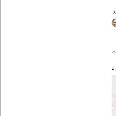
C
PO
P