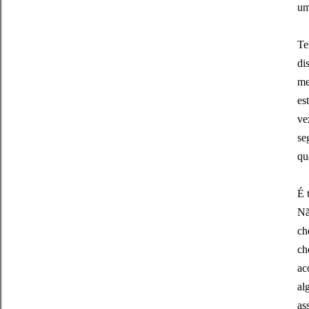
um
Te
di
me
es
ve
se
qu
É 
Nã
ch
ch
ac
al
as