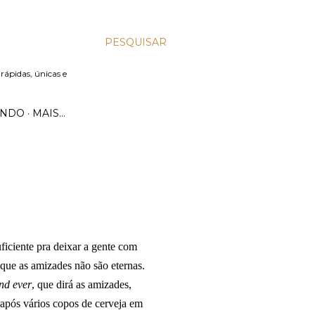
PESQUISAR
 rápidas, únicas e
UNDO
MAIS…
iciente pra deixar a gente com
 que as amizades não são eternas.
nd ever
, que dirá as amizades,
 após vários copos de cerveja em