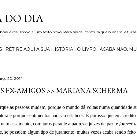
Pular para o conteúdo principal
 DO DIA
 brasileiros. Todo dia, um texto novo. Para fãs de literatura que buscam leituras
S
RETIRE AQUI A SUA HISTÓRIA | O LIVRO
ACABA NÃO, M
rço 20, 2014
S EX-AMIGOS >> MARIANA SCHERMA
rque as pessoas mudam, porque o mundo dá voltas numa quantidade suf
ntura e porque sentimentos não são estáticos. É por isso que eu acredito
 nem casamento, com juras perante a padres e juízes de paz, é
forever a
e, se possuem algum tipo de juramento, muitas vezes acaba sendo feito