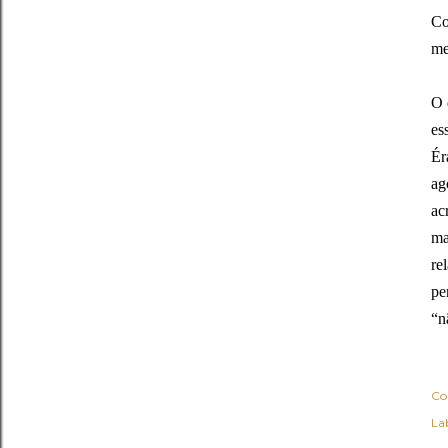
Co
me
O 
es
Ér
ag
ac
ma
re
pe
“n
Co
Lab