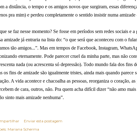
m a distância, o tempo e os amigos novos que surgiram, essas diferença
nos pra mim) e perdeu completamente o sentido insistir numa amizade
que se faz nesse momento? Se fosse em períodos sem redes sociais e a ge
sa amizade já entraria na lista do: “o que será que aconteceu com o fu
amos tão amigos...”. Mas em tempos de Facebook, Instagram, WhatsApp 
onizando eternamente. Pode parecer cruel da minha parte, mas não cons
rescenta nada (ou acrescenta só depressão). Todo mundo fala dos fins 
s os fins de amizade são igualmente tristes, ainda mais quando parece s
lação. A vida acontece e chacoalha as pessoas, reorganiza o coração, as 
rcebem de cara, outros, não. Pra quem acha difícil dizer “não amo mais 
ão sinto mais amizade nenhuma”.
mpartilhar
Enviar esta postagem
els:
Mariana Scherma