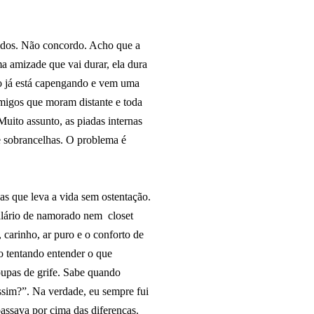
cidos. Não concordo. Acho que a
a amizade que vai durar, ela dura
o já está capengando e vem uma
migos que moram distante e toda
uito assunto, as piadas internas
e sobrancelhas. O problema é
sas que leva a vida sem ostentação.
alário de namorado nem closet
, carinho, ar puro e o conforto de
o tentando entender o que
oupas de grife. Sabe quando
ssim?”. Na verdade, eu sempre fui
passava por cima das diferenças.