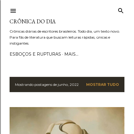
Pular para o conteúdo principal
CRÔNICA DO DIA
Crônicas diárias de escritores brasileiros. Todo dia, um texto novo.
Para fãs de literatura que buscam leituras rápidas, únicas e
instigantes.
ESBOÇOS E RUPTURAS
MAIS…
Mostrando postagens de junho, 2022
MOSTRAR TUDO
P
o
s
t