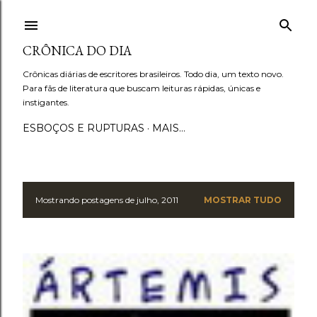
Pular para o conteúdo principal
CRÔNICA DO DIA
Crônicas diárias de escritores brasileiros. Todo dia, um texto novo.
Para fãs de literatura que buscam leituras rápidas, únicas e
instigantes.
ESBOÇOS E RUPTURAS
MAIS…
Mostrando postagens de julho, 2011
MOSTRAR TUDO
P
o
s
t