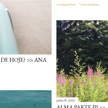
Compartilhar
7 comentários
DE HOJE? >> ANA
julho 19, 2021
ALMA PARTE III >