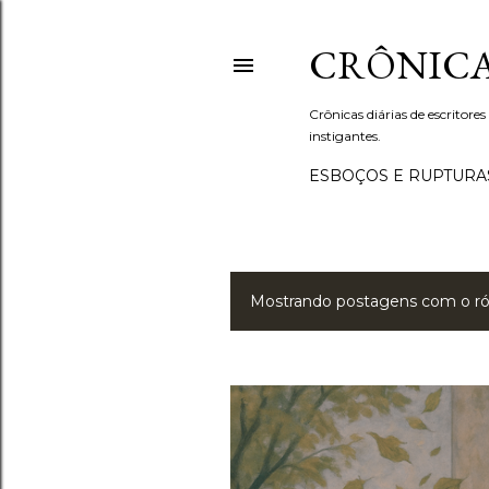
CRÔNICA
Crônicas diárias de escritores
instigantes.
ESBOÇOS E RUPTURA
Mostrando postagens com o r
P
o
s
t