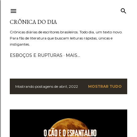
Pular para o conteúdo principal
CRÔNICA DO DIA
Crônicas diárias de escritores brasileiros. Todo dia, um texto novo.
Para fãs de literatura que buscam leituras rápidas, únicas e
instigantes.
ESBOÇOS E RUPTURAS
MAIS…
Mostrando postagens de abril, 2022
MOSTRAR TUDO
P
o
s
t