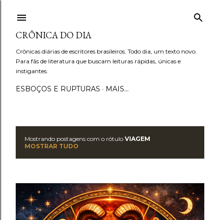
Pular para o conteúdo principal
CRÔNICA DO DIA
Crônicas diárias de escritores brasileiros. Todo dia, um texto novo.
Para fãs de literatura que buscam leituras rápidas, únicas e
instigantes.
ESBOÇOS E RUPTURAS
MAIS…
Mostrando postagens com o rótulo
VIAGEM
P
MOSTRAR TUDO
o
s
t