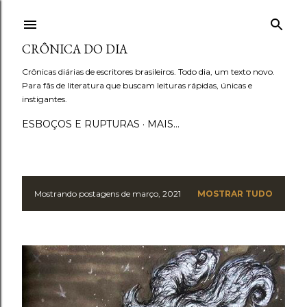
Pular para o conteúdo principal
CRÔNICA DO DIA
Crônicas diárias de escritores brasileiros. Todo dia, um texto novo.
Para fãs de literatura que buscam leituras rápidas, únicas e
instigantes.
ESBOÇOS E RUPTURAS
MAIS…
Mostrando postagens de março, 2021
MOSTRAR TUDO
P
o
s
t