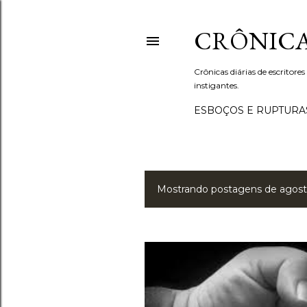
CRÔNICA
Crônicas diárias de escritores
instigantes.
ESBOÇOS E RUPTURA
Mostrando postagens de agost
P
o
s
t