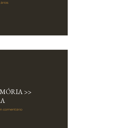
ários
EMÓRIA >>
GA
m comentário