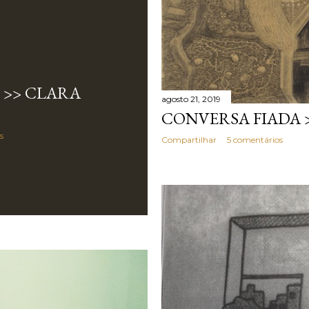
 >> CLARA
agosto 21, 2019
CONVERSA FIADA >
s
Compartilhar
5 comentários