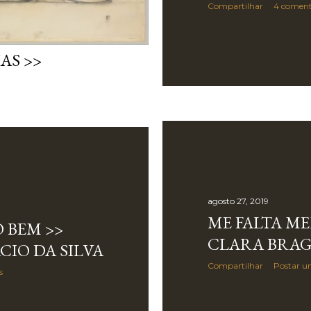
Compartilhar
4 coment
AS >>
agosto 27, 2019
ME FALTA M
 BEM >>
CLARA BRA
ÁCIO DA SILVA
Compartilhar
Postar u
s