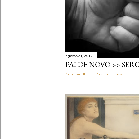
a
g
e
n
s
agosto 31, 2019
PAI DE NOVO >> SER
Compartilhar
13 comentários