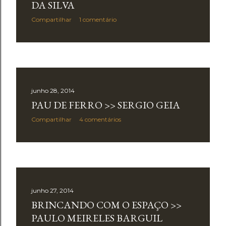
a
DA SILVA
g
Compartilhar
1 comentário
e
n
s
junho 28, 2014
PAU DE FERRO >> SERGIO GEIA
Compartilhar
4 comentários
junho 27, 2014
BRINCANDO COM O ESPAÇO >>
PAULO MEIRELES BARGUIL