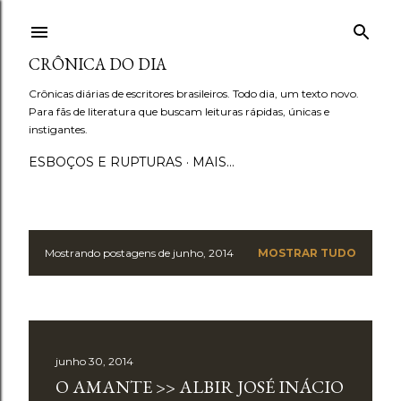
Pular para o conteúdo principal
CRÔNICA DO DIA
Crônicas diárias de escritores brasileiros. Todo dia, um texto novo.
Para fãs de literatura que buscam leituras rápidas, únicas e
instigantes.
ESBOÇOS E RUPTURAS
MAIS…
Mostrando postagens de junho, 2014
MOSTRAR TUDO
P
o
s
junho 30, 2014
t
O AMANTE >> ALBIR JOSÉ INÁCIO