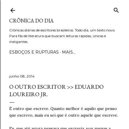
Pular para o conteúdo principal
CRÔNICA DO DIA
Crônicas diárias de escritores brasileiros. Todo dia, um texto novo.
Para fãs de literatura que buscam leituras rápidas, únicas e
instigantes.
ESBOÇOS E RUPTURAS
MAIS…
junho 08, 2014
O OUTRO ESCRITOR >> EDUARDO
LOUREIRO JR.
É outro que escreve. Quanto melhor é aquilo que penso
que escrevo, mais eu sei que é outro aquele que escreve.
Eu, que até agora pensava que escrevia, sou apenas a