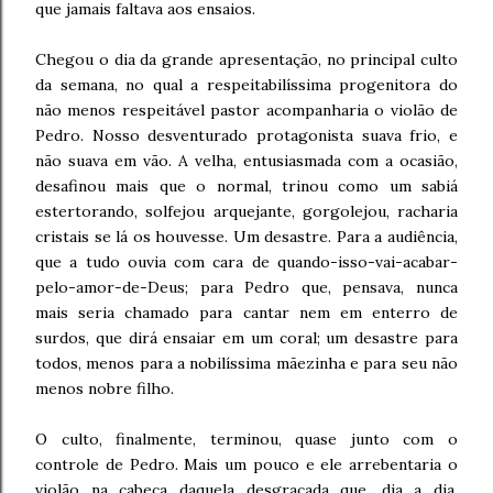
que jamais faltava aos ensaios.
Chegou o dia da grande apresentação, no principal culto
da semana, no qual a respeitabilíssima progenitora do
não menos respeitável pastor acompanharia o violão de
Pedro. Nosso desventurado protagonista suava frio, e
não suava em vão. A velha, entusiasmada com a ocasião,
desafinou mais que o normal, trinou como um sabiá
estertorando, solfejou arquejante, gorgolejou, racharia
cristais se lá os houvesse. Um desastre. Para a audiência,
que a tudo ouvia com cara de quando-isso-vai-acabar-
pelo-amor-de-Deus; para Pedro que, pensava, nunca
mais seria chamado para cantar nem em enterro de
surdos, que dirá ensaiar em um coral; um desastre para
todos, menos para a nobilíssima mãezinha e para seu não
menos nobre filho.
O culto, finalmente, terminou, quase junto com o
controle de Pedro. Mais um pouco e ele arrebentaria o
violão na cabeça daquela desgraçada que, dia a dia,