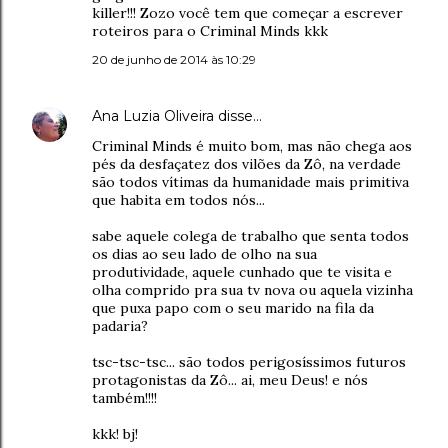
killer!!! Zozo você tem que começar a escrever
roteiros para o Criminal Minds kkk
20 de junho de 2014 às 10:29
Ana Luzia Oliveira
disse…
Criminal Minds é muito bom, mas não chega aos
pés da desfaçatez dos vilões da Zô, na verdade
são todos vítimas da humanidade mais primitiva
que habita em todos nós...
sabe aquele colega de trabalho que senta todos
os dias ao seu lado de olho na sua
produtividade, aquele cunhado que te visita e
olha comprido pra sua tv nova ou aquela vizinha
que puxa papo com o seu marido na fila da
padaria?
tsc-tsc-tsc... são todos perigosíssimos futuros
protagonistas da Zô... ai, meu Deus! e nós
também!!!!
kkk! bj!