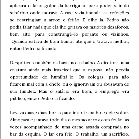
aplicara o falso golpe da barriga só para poder sair do
subúrbio onde morava. A casa vivia imunda, as refeições
se restringiam a arroz e feijão. E olhe lá. Pedro não
podia falar nada que ela lhe gritava os maiores desaforos,
bem alto, para constrangê-lo perante os vizinhos.
Quando estava de bom humor até que o tratava melhor,
então Pedro ia ficando.
Despóticos também os havia no trabalho. A diretora, uma
criatura ainda mais irascível que a esposa, não perdia
oportunidade de humilhá-lo. Os colegas, para não
ficarem mal com a chefe, ou o ignoravam ou abusavam de
sua timidez. Mas o salário era bom, o emprego era
público, então Pedro ia ficando.
Levava quase duas horas para ir ao trabalho e dele voltar.
Almoçava e jantava todo dia o mesmo arroz com feijão, às
vezes acompanhado de uma carne assada comprada no
bar da esquina. O lar era frio. O trabalho, um sacrifício.