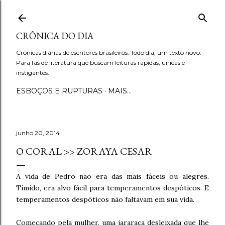
Pular para o conteúdo principal
CRÔNICA DO DIA
Crônicas diárias de escritores brasileiros. Todo dia, um texto novo.
Para fãs de literatura que buscam leituras rápidas, únicas e
instigantes.
ESBOÇOS E RUPTURAS
MAIS…
junho 20, 2014
O CORAL >> ZORAYA CESAR
A vida de Pedro não era das mais fáceis ou alegres.
Tímido, era alvo fácil para temperamentos despóticos. E
temperamentos despóticos não faltavam em sua vida.
Começando pela mulher, uma jararaca desleixada que lhe