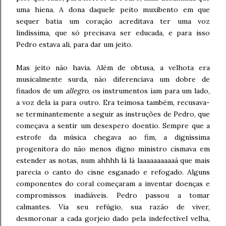
uma hiena. A dona daquele peito muxibento em que
sequer batia um coração acreditava ter uma voz
lindíssima, que só precisava ser educada, e para isso
Pedro estava ali, para dar um jeito.
Mas jeito não havia. Além de obtusa, a velhota era
musicalmente surda, não diferenciava um dobre de
finados de um
allegro
, os instrumentos iam para um lado,
a voz dela ia para outro. Era teimosa também, recusava-
se terminantemente a seguir as instruções de Pedro, que
começava a sentir um desespero doentio. Sempre que a
estrofe da música chegava ao fim, a digníssima
progenitora do não menos digno ministro cismava em
estender as notas, num ahhhh lá lá laaaaaaaaaaá que mais
parecia o canto do cisne esganado e refogado. Alguns
componentes do coral começaram a inventar doenças e
compromissos inadiáveis. Pedro passou a tomar
calmantes. Via seu refúgio, sua razão de viver,
desmoronar a cada gorjeio dado pela indefectível velha,