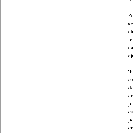
F
se
ch
fe
c
aj
"F
é 
d
co
pr
es
pe
e