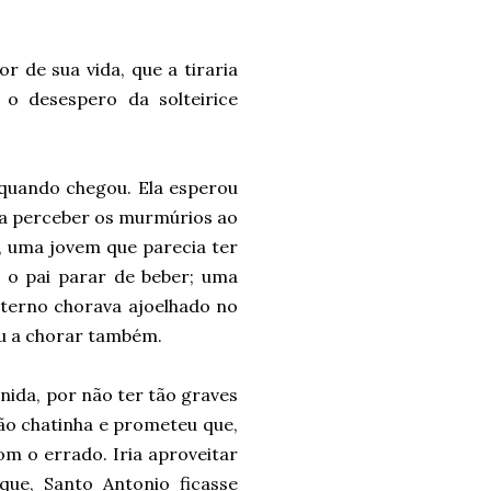
or de sua vida, que a tiraria
a o desespero da solteirice
quando chegou. Ela esperou
u a perceber os murmúrios ao
, uma jovem que parecia ter
a o pai parar de beber; uma
 terno chorava ajoelhado no
u a chorar também.
unida, por não ter tão graves
ão chatinha e prometeu que,
m o errado. Iria aproveitar
que, Santo Antonio ficasse