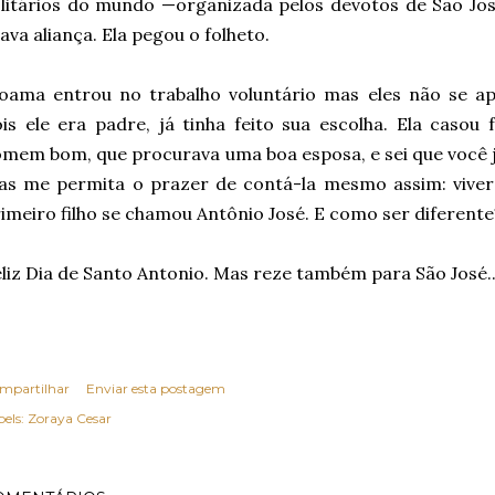
litários do mundo —organizada pelos devotos de São Jos
ava aliança. Ela pegou o folheto.
oama entrou no trabalho voluntário mas eles não se a
is ele era padre, já tinha feito sua escolha. Ela caso
mem bom, que procurava uma boa esposa, e sei que você já 
as me permita o prazer de contá-la mesmo assim: viver
imeiro filho se chamou Antônio José. E como ser diferente
liz Dia de Santo Antonio. Mas reze também para São José..
mpartilhar
Enviar esta postagem
els:
Zoraya Cesar