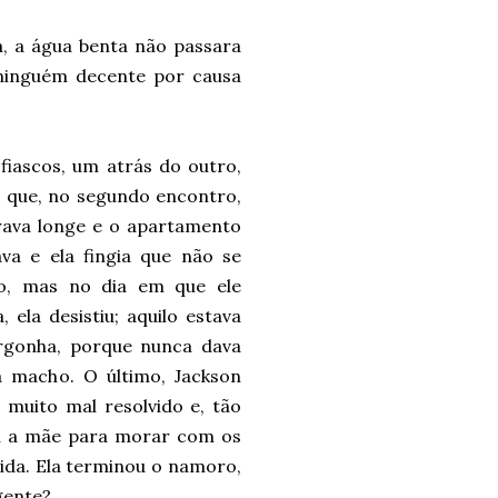
a, a água benta não passara
 ninguém decente por causa
fiascos, um atrás do outro,
o que, no segundo encontro,
orava longe e o apartamento
va e ela fingia que não se
o, mas no dia em que ele
 ela desistiu; aquilo estava
rgonha, porque nunca dava
a macho. O último, Jackson
 muito mal resolvido e, tão
u a mãe para morar com os
vida. Ela terminou o namoro,
gente?