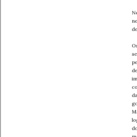
No
n
de
Os
se
pe
de
i
co
d
g
Ma
l
do
ma