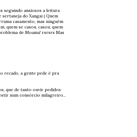
 seguindo ansiosos a leitura
e sertaneja do Xangai ( Quem
 arruma casamento, mas ninguém
ém, quem se casou, casou, quem
o problema de Moama! rsrsrs Mas
o recado, a gente pede é pra
s, que de tanto ouvir pedidos
stir num consórcio milagreiro...