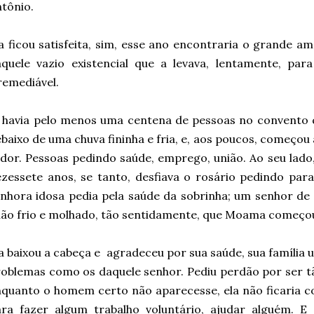
tônio.
a ficou satisfeita, sim, esse ano encontraria o grande am
quele vazio existencial que a levava, lentamente, par
remediável.
 havia pelo menos uma centena de pessoas no convento 
baixo de uma chuva fininha e fria, e, aos poucos, começo
dor. Pessoas pedindo saúde, emprego, união. Ao seu lado
zessete anos, se tanto, desfiava o rosário pedindo par
nhora idosa pedia pela saúde da sobrinha; um senhor de
ão frio e molhado, tão sentidamente, que Moama começo
a baixou a cabeça e agradeceu por sua saúde, sua família 
oblemas como os daquele senhor. Pediu perdão por ser t
quanto o homem certo não aparecesse, ela não ficaria co
ra fazer algum trabalho voluntário, ajudar alguém. E 