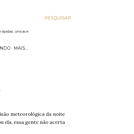
PESQUISAR
 rápidas, únicas e
UNDO
MAIS…
.
isão meteorológica da noite
ou ela, essa gente não acerta