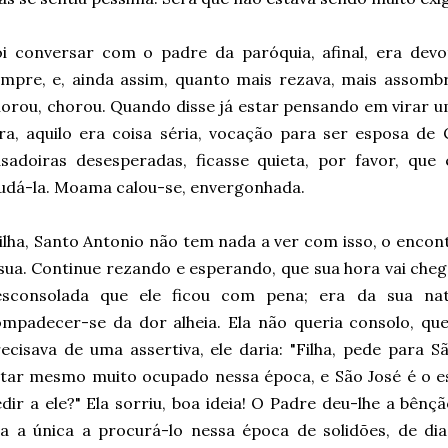
oi conversar com o padre da paróquia, afinal, era dev
mpre, e, ainda assim, quanto mais rezava, mais assombra
orou, chorou. Quando disse já estar pensando em virar u
ra, aquilo era coisa séria, vocação para ser esposa de 
asadoiras desesperadas, ficasse quieta, por favor, q
udá-la. Moama calou-se, envergonhada.
ilha, Santo Antonio não tem nada a ver com isso, o encont
sua. Continue rezando e esperando, que sua hora vai che
esconsolada que ele ficou com pena; era da sua nat
mpadecer-se da dor alheia. Ela não queria consolo, quer
ecisava de uma assertiva, ele daria: "Filha, pede para 
tar mesmo muito ocupado nessa época, e São José é o e
dir a ele?" Ela sorriu, boa ideia! O Padre deu-lhe a bê
ra a única a procurá-lo nessa época de solidões, de d