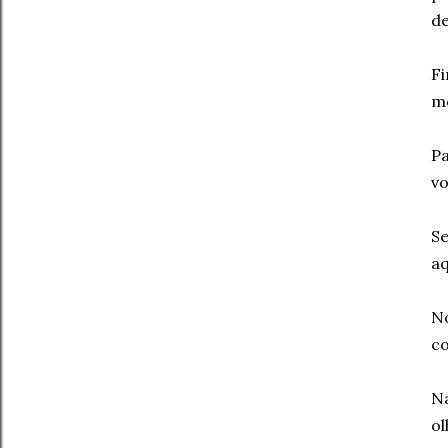
de
Fi
me
Pa
vo
Se
aq
No
co
N
ol