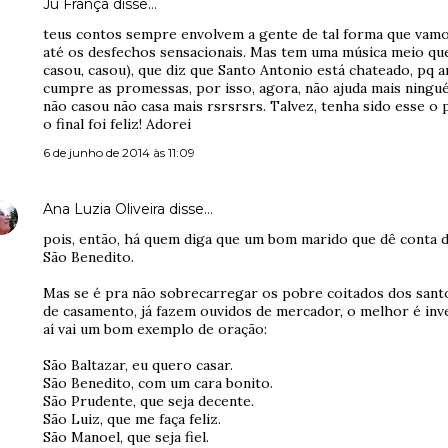
Ju França disse…
teus contos sempre envolvem a gente de tal forma que vamos
até os desfechos sensacionais. Mas tem uma música meio qu
casou, casou), que diz que Santo Antonio está chateado, pq
cumpre as promessas, por isso, agora, não ajuda mais ningu
não casou não casa mais rsrsrsrs. Talvez, tenha sido esse 
o final foi feliz! Adorei
6 de junho de 2014 às 11:09
Ana Luzia Oliveira
disse…
pois, então, há quem diga que um bom marido que dê conta d
São Benedito.
Mas se é pra não sobrecarregar os pobre coitados dos santo
de casamento, já fazem ouvidos de mercador, o melhor é inve
aí vai um bom exemplo de oração:
São Baltazar, eu quero casar.
São Benedito, com um cara bonito.
São Prudente, que seja decente.
São Luiz, que me faça feliz.
São Manoel, que seja fiel.