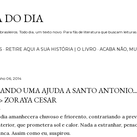
Pular para o conteúdo principal
 DO DIA
 brasileiros. Todo dia, um texto novo. Para fãs de literatura que buscam leituras
S
RETIRE AQUI A SUA HISTÓRIA | O LIVRO
ACABA NÃO, M
nho 06, 2014
ANDO UMA AJUDA A SANTO ANTONIO..
> ZORAYA CESAR
dia amanhecera chuvoso e friorento, contrariando a prev
terior, que prometera sol e calor. Nada a estranhar, pens
nca. Assim como eu, suspirou.