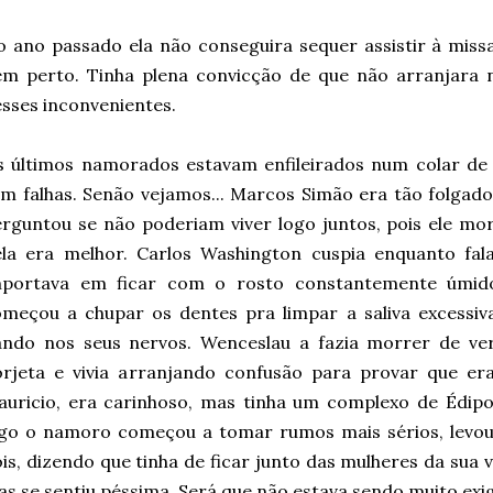
 ano passado ela não conseguira sequer assistir à miss
em perto. Tinha plena convicção de que não arranjara
sses inconvenientes.
 últimos namorados estavam enfileirados num colar de 
m falhas. Senão vejamos... Marcos Simão era tão folgad
rguntou se não poderiam viver logo juntos, pois ele m
la era melhor. Carlos Washington cuspia enquanto fala
mportava em ficar com o rosto constantemente úmid
meçou a chupar os dentes pra limpar a saliva excessiva,
ando nos seus nervos. Wenceslau a fazia morrer de ve
orjeta e vivia arranjando confusão para provar que er
uricio, era carinhoso, mas tinha um complexo de Édipo
ogo o namoro começou a tomar rumos mais sérios, levo
is, dizendo que tinha de ficar junto das mulheres da sua 
s se sentiu péssima. Será que não estava sendo muito exi