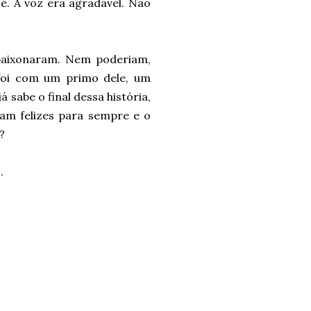
é. A voz era agradável. Não
paixonaram. Nem poderiam,
u foi com um primo dele, um
sabe o final dessa história,
am felizes para sempre e o
?
.