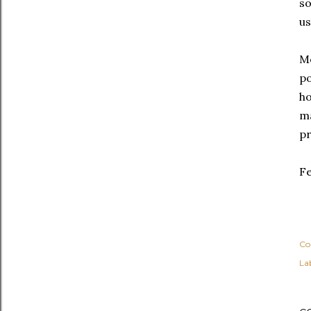
so
us
M
po
ho
m
pr
Fe
Co
Lab