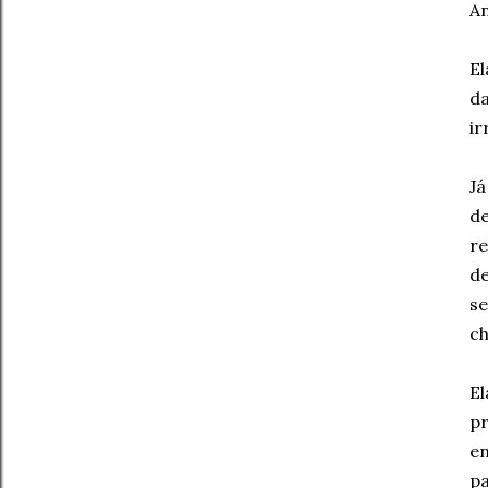
An
El
da
ir
Já
de
re
de
se
ch
El
pr
en
pa