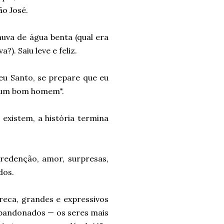
ão José.
huva de água benta (qual era
. Saiu leve e feliz.
eu Santo, se prepare que eu
a um bom homem".
 existem, a história termina
redenção, amor, surpresas,
dos.
eca, grandes e expressivos
abandonados — os seres mais