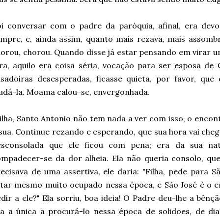
oi conversar com o padre da paróquia, afinal, era dev
mpre, e, ainda assim, quanto mais rezava, mais assombra
orou, chorou. Quando disse já estar pensando em virar u
ra, aquilo era coisa séria, vocação para ser esposa de 
asadoiras desesperadas, ficasse quieta, por favor, q
udá-la. Moama calou-se, envergonhada.
ilha, Santo Antonio não tem nada a ver com isso, o encont
sua. Continue rezando e esperando, que sua hora vai che
esconsolada que ele ficou com pena; era da sua nat
mpadecer-se da dor alheia. Ela não queria consolo, quer
ecisava de uma assertiva, ele daria: "Filha, pede para 
tar mesmo muito ocupado nessa época, e São José é o e
dir a ele?" Ela sorriu, boa ideia! O Padre deu-lhe a bê
ra a única a procurá-lo nessa época de solidões, de d