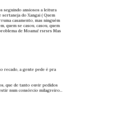
 seguindo ansiosos a leitura
e sertaneja do Xangai ( Quem
 arruma casamento, mas ninguém
ém, quem se casou, casou, quem
o problema de Moama! rsrsrs Mas
o recado, a gente pede é pra
s, que de tanto ouvir pedidos
stir num consórcio milagreiro...