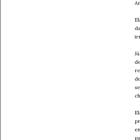
An
El
da
ir
Já
de
re
de
se
ch
El
pr
en
pa