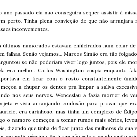
 ano passado ela não conseguira sequer assistir à miss
em perto. Tinha plena convicção de que não arranjara
sses inconvenientes.
 últimos namorados estavam enfileirados num colar de 
m falhas. Senão vejamos... Marcos Simão era tão folgad
rguntou se não poderiam viver logo juntos, pois ele m
la era melhor. Carlos Washington cuspia enquanto fala
mportava em ficar com o rosto constantemente úmid
meçou a chupar os dentes pra limpar a saliva excessiva,
ando nos seus nervos. Wenceslau a fazia morrer de ve
orjeta e vivia arranjando confusão para provar que er
uricio, era carinhoso, mas tinha um complexo de Édipo
ogo o namoro começou a tomar rumos mais sérios, levo
is, dizendo que tinha de ficar junto das mulheres da sua 
s se sentiu péssima. Será que não estava sendo muito exi