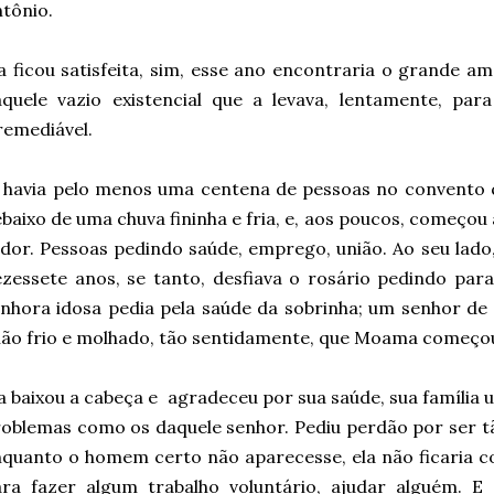
tônio.
a ficou satisfeita, sim, esse ano encontraria o grande am
quele vazio existencial que a levava, lentamente, par
remediável.
 havia pelo menos uma centena de pessoas no convento 
baixo de uma chuva fininha e fria, e, aos poucos, começo
dor. Pessoas pedindo saúde, emprego, união. Ao seu lado
zessete anos, se tanto, desfiava o rosário pedindo par
nhora idosa pedia pela saúde da sobrinha; um senhor de
ão frio e molhado, tão sentidamente, que Moama começo
a baixou a cabeça e agradeceu por sua saúde, sua família 
oblemas como os daquele senhor. Pediu perdão por ser t
quanto o homem certo não aparecesse, ela não ficaria co
ra fazer algum trabalho voluntário, ajudar alguém. E 