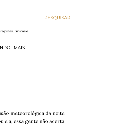
PESQUISAR
 rápidas, únicas e
UNDO
MAIS…
.
isão meteorológica da noite
ou ela, essa gente não acerta