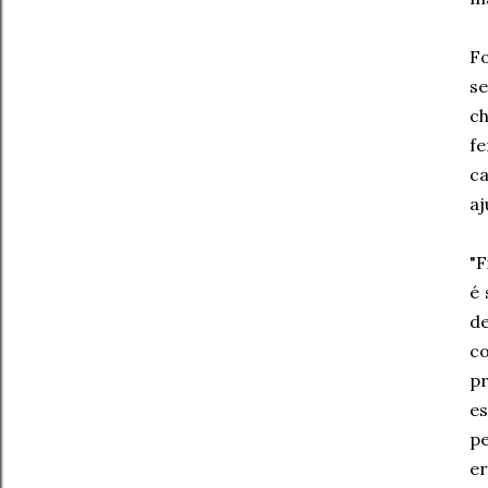
F
se
ch
fe
c
aj
"F
é 
d
co
pr
es
pe
e