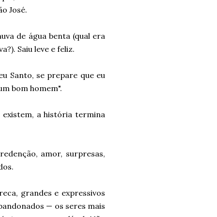
ão José.
huva de água benta (qual era
. Saiu leve e feliz.
eu Santo, se prepare que eu
a um bom homem".
 existem, a história termina
redenção, amor, surpresas,
dos.
eca, grandes e expressivos
abandonados — os seres mais