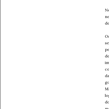
No
n
de
Os
se
pe
de
i
co
d
g
Ma
l
do
ma