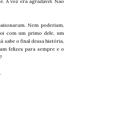
é. A voz era agradável. Não
paixonaram. Nem poderiam,
u foi com um primo dele, um
sabe o final dessa história,
am felizes para sempre e o
?
.