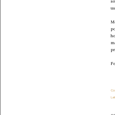
so
us
M
po
ho
m
pr
Fe
Co
Lab