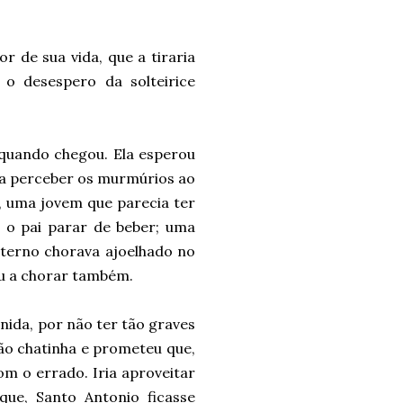
or de sua vida, que a tiraria
a o desespero da solteirice
quando chegou. Ela esperou
u a perceber os murmúrios ao
, uma jovem que parecia ter
a o pai parar de beber; uma
 terno chorava ajoelhado no
u a chorar também.
unida, por não ter tão graves
ão chatinha e prometeu que,
m o errado. Iria aproveitar
que, Santo Antonio ficasse