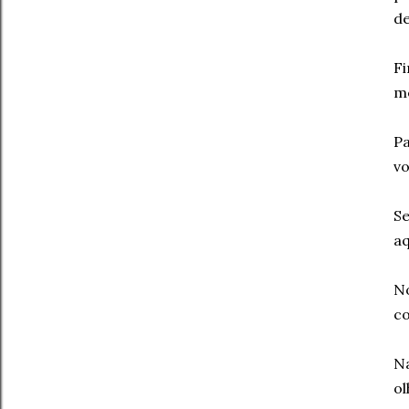
de
Fi
me
Pa
vo
Se
aq
No
co
N
ol