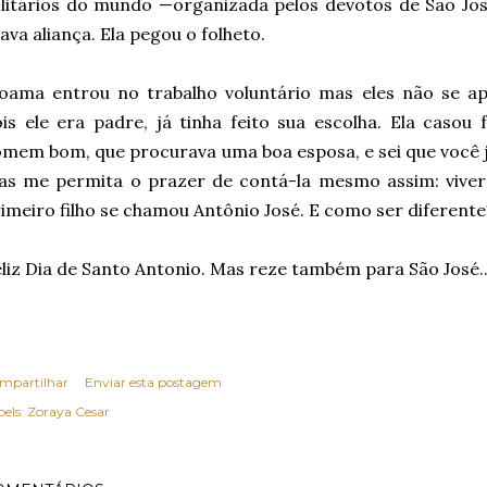
litários do mundo —organizada pelos devotos de São Jos
ava aliança. Ela pegou o folheto.
oama entrou no trabalho voluntário mas eles não se a
is ele era padre, já tinha feito sua escolha. Ela caso
mem bom, que procurava uma boa esposa, e sei que você já 
as me permita o prazer de contá-la mesmo assim: viver
imeiro filho se chamou Antônio José. E como ser diferente
liz Dia de Santo Antonio. Mas reze também para São José..
mpartilhar
Enviar esta postagem
els:
Zoraya Cesar