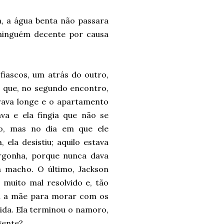
a, a água benta não passara
 ninguém decente por causa
fiascos, um atrás do outro,
o que, no segundo encontro,
orava longe e o apartamento
va e ela fingia que não se
o, mas no dia em que ele
 ela desistiu; aquilo estava
rgonha, porque nunca dava
a macho. O último, Jackson
 muito mal resolvido e, tão
u a mãe para morar com os
vida. Ela terminou o namoro,
gente?