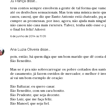
Ju França disse…
teus contos sempre envolvem a gente de tal forma que vamos
até os desfechos sensacionais. Mas tem uma música meio qu
casou, casou), que diz que Santo Antonio está chateado, pq
cumpre as promessas, por isso, agora, não ajuda mais ningu
não casou não casa mais rsrsrsrs. Talvez, tenha sido esse 
o final foi feliz! Adorei
6 de junho de 2014 às 11:09
Ana Luzia Oliveira
disse…
pois, então, há quem diga que um bom marido que dê conta d
São Benedito.
Mas se é pra não sobrecarregar os pobre coitados dos santo
de casamento, já fazem ouvidos de mercador, o melhor é inve
aí vai um bom exemplo de oração:
São Baltazar, eu quero casar.
São Benedito, com um cara bonito.
São Prudente, que seja decente.
São Luiz, que me faça feliz.
São Manoel, que seja fiel.