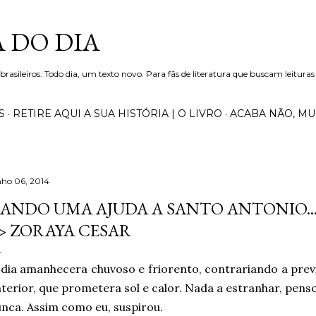
Pular para o conteúdo principal
 DO DIA
 brasileiros. Todo dia, um texto novo. Para fãs de literatura que buscam leituras
S
RETIRE AQUI A SUA HISTÓRIA | O LIVRO
ACABA NÃO, M
nho 06, 2014
ANDO UMA AJUDA A SANTO ANTONIO..
> ZORAYA CESAR
dia amanhecera chuvoso e friorento, contrariando a prev
terior, que prometera sol e calor. Nada a estranhar, pens
nca. Assim como eu, suspirou.