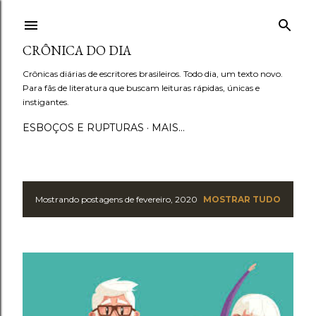
Pular para o conteúdo principal
CRÔNICA DO DIA
Crônicas diárias de escritores brasileiros. Todo dia, um texto novo.
Para fãs de literatura que buscam leituras rápidas, únicas e
instigantes.
ESBOÇOS E RUPTURAS
MAIS…
Mostrando postagens de fevereiro, 2020
MOSTRAR TUDO
P
o
s
t