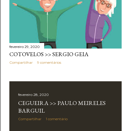
a
g
e
n
s
fevereiro 29, 2020
COTOVELOS >> SERGIO GEIA
Compartilhar
9 comentários
fevereiro 28, 2020
CEGUEIRA >> PAULO MEIRELES
BARGUIL
Compartilhar
1 comentário