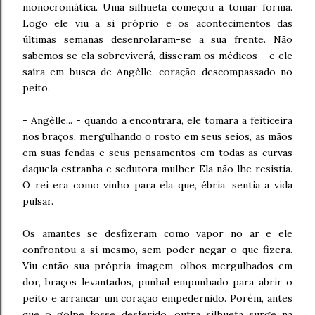
monocromática. Uma silhueta começou a tomar forma.
Logo ele viu a si próprio e os acontecimentos das
últimas semanas desenrolaram-se a sua frente. Não
sabemos se ela sobreviverá, disseram os médicos - e ele
saíra em busca de Angèlle, coração descompassado no
peito.
- Angèlle... - quando a encontrara, ele tomara a feiticeira
nos braços, mergulhando o rosto em seus seios, as mãos
em suas fendas e seus pensamentos em todas as curvas
daquela estranha e sedutora mulher. Ela não lhe resistia.
O rei era como vinho para ela que, ébria, sentia a vida
pulsar.
Os amantes se desfizeram como vapor no ar e ele
confrontou a si mesmo, sem poder negar o que fizera.
Viu então sua própria imagem, olhos mergulhados em
dor, braços levantados, punhal empunhado para abrir o
peito e arrancar um coração empedernido. Porém, antes
que o golpe fosse desferido, outra silhueta surge na