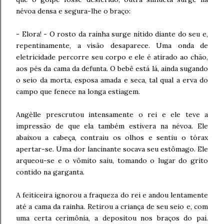
névoa densa e segura-lhe o braço:
- Elora! - O rosto da rainha surge nítido diante do seu e,
repentinamente, a visão desaparece. Uma onda de
eletricidade percorre seu corpo e ele é atirado ao chão,
aos pés da cama da defunta. O bebê está lá, ainda sugando
o seio da morta, esposa amada e seca, tal qual a erva do
campo que fenece na longa estiagem.
Angèlle prescrutou intensamente o rei e ele teve a
impressão de que ela também estivera na névoa. Ele
abaixou a cabeça, contraiu os olhos e sentiu o tórax
apertar-se. Uma dor lancinante socava seu estômago. Ele
arqueou-se e o vômito saiu, tomando o lugar do grito
contido na garganta.
A feiticeira ignorou a fraqueza do rei e andou lentamente
até a cama da rainha. Retirou a criança de seu seio e, com
uma certa cerimônia, a depositou nos braços do pai.