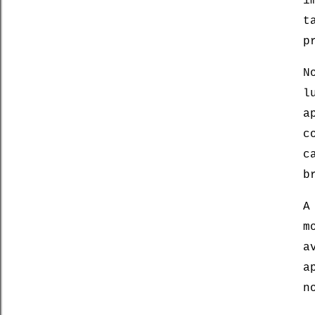
i
t
p
N
l
a
c
c
b
A
m
a
a
n