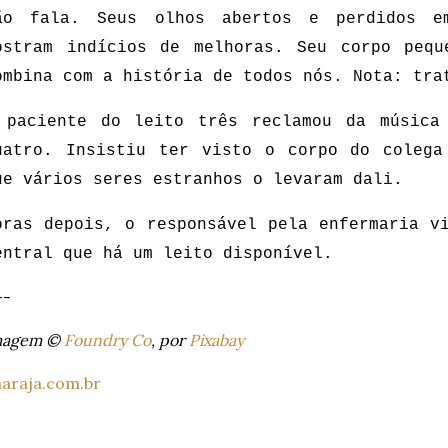
ão fala. Seus olhos abertos e perdidos e
ostram indícios de melhoras. Seu corpo pequ
ombina com a história de todos nós. Nota: tra
 paciente do leito três reclamou da música
uatro. Insistiu ter visto o corpo do colega
ue vários seres estranhos o levaram dali.
oras depois, o responsável pela enfermaria v
entral que há um leito disponível.
--
magem ©
Foundry Co
, por
Pixabay
araja.com.br