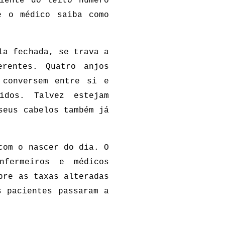
iente do leito número
e o médico saiba como
la fechada, se trava a
erentes. Quatro anjos
 conversem entre si e
idos. Talvez estejam
seus cabelos também já
com o nascer do dia. O
nfermeiros e médicos
bre as taxas alteradas
s pacientes passaram a