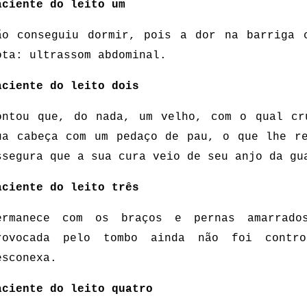
aciente do leito um
ão conseguiu dormir, pois a dor na barriga c
ota: ultrassom abdominal.
aciente do leito dois
ontou que, do nada, um velho, com o qual cr
ua cabeça com um pedaço de pau, o que lhe re
ssegura que a sua cura veio de seu anjo da gu
aciente do leito três
ermanece com os braços e pernas amarrado
rovocada pelo tombo ainda não foi contro
esconexa.
aciente do leito quatro