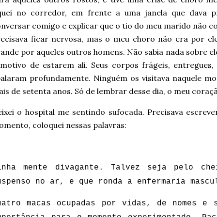
iquei no corredor, em frente a uma janela que dava p
nversar comigo e explicar que o tio do meu marido não co
ecisava ficar nervosa, mas o meu choro não era por ele
ande por aqueles outros homens. Não sabia nada sobre 
motivo de estarem ali. Seus corpos frágeis, entregues,
balaram profundamente. Ninguém os visitava naquele m
is de setenta anos. Só de lembrar desse dia, o meu coraçã
ixei o hospital me sentindo sufocada. Precisava escrever
mento, coloquei nessas palavras:
inha mente divagante. Talvez seja pelo che
uspenso no ar, e que ronda a enfermaria masc
uatro macas ocupadas por vidas, de nomes e s