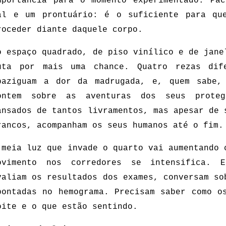
mportância para o momento experimentado. Pac
al e um prontuário: é o suficiente para qu
roceder diante daquele corpo.
o espaço quadrado, de piso vinílico e de jane
uta por mais uma chance. Quatro rezas dif
paziguam a dor da madrugada, e, quem sabe,
ontem sobre as aventuras dos seus proteg
ansados de tantos livramentos, mas apesar de 
rancos, acompanham os seus humanos até o fim.
 meia luz que invade o quarto vai aumentando 
ovimento nos corredores se intensifica. E
valiam os resultados dos exames, conversam so
pontadas no hemograma. Precisam saber como o
oite e o que estão sentindo.