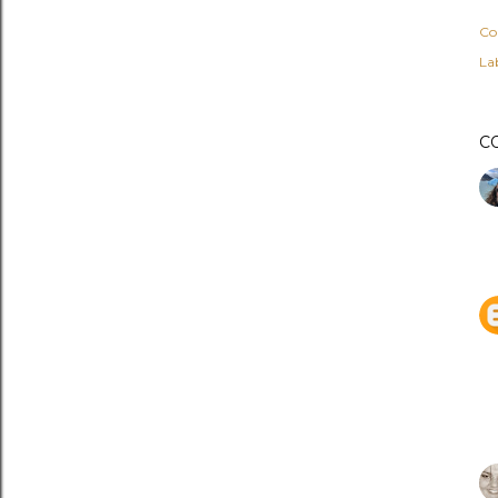
Co
Lab
C