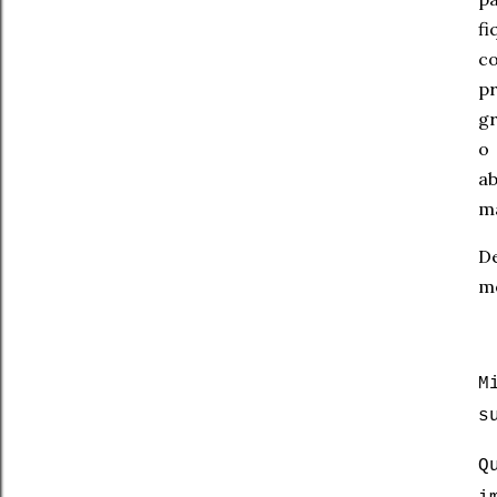
f
co
pr
gr
o 
a
ma
De
mo
M
s
Q