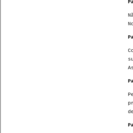
P
N
N
P
C
s
A
P
P
p
d
P