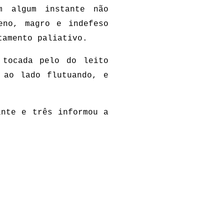
m algum instante não
eno, magro e indefeso
tamento paliativo.
 tocada pelo do leito
 ao lado flutuando, e
inte e três informou a