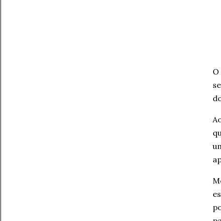
O 
se
do
Ao
qu
u
ap
Me
e
po
pa