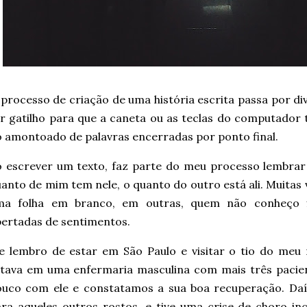
processo de criação de uma história escrita passa por di
r gatilho para que a caneta ou as teclas do computador 
 amontoado de palavras encerradas por ponto final.
 escrever um texto, faz parte do meu processo lembrar d
anto de mim tem nele, o quanto do outro está ali. Muitas 
ma folha em branco, em outras, quem não conheço f
ertadas de sentimentos.
 lembro de estar em São Paulo e visitar o tio do meu 
stava em uma enfermaria masculina com mais três pacie
uco com ele e constatamos a sua boa recuperação. Daí,
ra aqueles outros rostos, e tive uma crise de choro inc