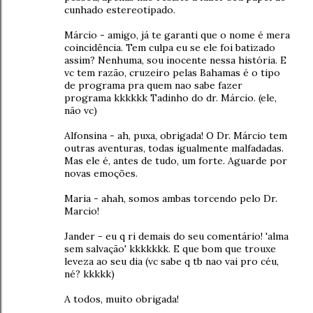
cunhado estereotipado.
Márcio - amigo, já te garanti que o nome é mera
coincidência. Tem culpa eu se ele foi batizado
assim? Nenhuma, sou inocente nessa história. E
vc tem razão, cruzeiro pelas Bahamas é o tipo
de programa pra quem nao sabe fazer
programa kkkkkk Tadinho do dr. Márcio. (ele,
não vc)
Alfonsina - ah, puxa, obrigada! O Dr. Márcio tem
outras aventuras, todas igualmente malfadadas.
Mas ele é, antes de tudo, um forte. Aguarde por
novas emoções.
Maria - ahah, somos ambas torcendo pelo Dr.
Marcio!
Jander - eu q ri demais do seu comentário! 'alma
sem salvação' kkkkkkk. E que bom que trouxe
leveza ao seu dia (vc sabe q tb nao vai pro céu,
né? kkkkk)
A todos, muito obrigada!