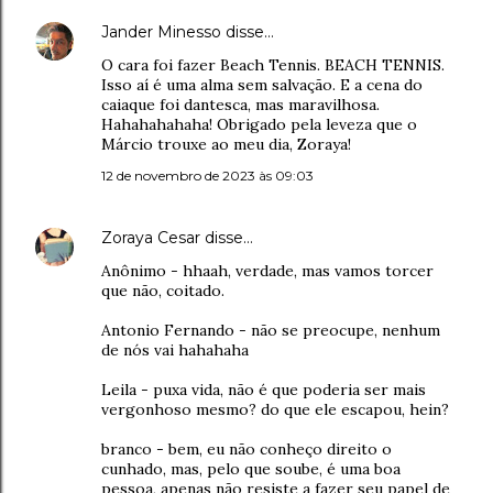
Jander Minesso
disse…
O cara foi fazer Beach Tennis. BEACH TENNIS.
Isso aí é uma alma sem salvação. E a cena do
caiaque foi dantesca, mas maravilhosa.
Hahahahahaha! Obrigado pela leveza que o
Márcio trouxe ao meu dia, Zoraya!
12 de novembro de 2023 às 09:03
Zoraya Cesar
disse…
Anônimo - hhaah, verdade, mas vamos torcer
que não, coitado.
Antonio Fernando - não se preocupe, nenhum
de nós vai hahahaha
Leila - puxa vida, não é que poderia ser mais
vergonhoso mesmo? do que ele escapou, hein?
branco - bem, eu não conheço direito o
cunhado, mas, pelo que soube, é uma boa
pessoa, apenas não resiste a fazer seu papel de