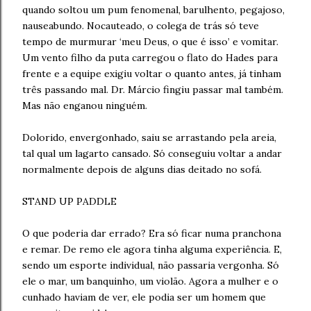
quando soltou um pum fenomenal, barulhento, pegajoso,
nauseabundo. Nocauteado, o colega de trás só teve
tempo de murmurar ‘meu Deus, o que é isso’ e vomitar.
Um vento filho da puta carregou o flato do Hades para
frente e a equipe exigiu voltar o quanto antes, já tinham
três passando mal. Dr. Márcio fingiu passar mal também.
Mas não enganou ninguém.
Dolorido, envergonhado, saiu se arrastando pela areia,
tal qual um lagarto cansado. Só conseguiu voltar a andar
normalmente depois de alguns dias deitado no sofá.
STAND UP PADDLE
O que poderia dar errado? Era só ficar numa pranchona
e remar. De remo ele agora tinha alguma experiência. E,
sendo um esporte individual, não passaria vergonha. Só
ele o mar, um banquinho, um violão. Agora a mulher e o
cunhado haviam de ver, ele podia ser um homem que