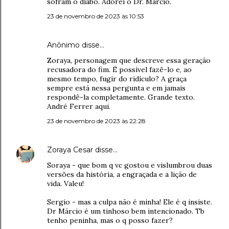
sofram o diabo. Adorei o Dr. Márcio.
23 de novembro de 2023 às 10:53
Anônimo disse…
Zoraya, personagem que descreve essa geração
recusadora do fim. É possível fazê-lo e, ao
mesmo tempo, fugir do ridículo? A graça
sempre está nessa pergunta e em jamais
respondê-la completamente. Grande texto.
André Ferrer aqui.
23 de novembro de 2023 às 22:28
Zoraya Cesar
disse…
Soraya - que bom q vc gostou e vislumbrou duas
versões da história, a engraçada e a lição de
vida. Valeu!
Sergio - mas a culpa não é minha! Ele é q insiste.
Dr Márcio é um tinhoso bem intencionado. Tb
tenho peninha, mas o q posso fazer?