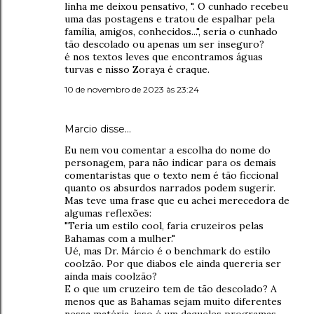
linha me deixou pensativo, ". O cunhado recebeu
uma das postagens e tratou de espalhar pela
família, amigos, conhecidos...", seria o cunhado
tão descolado ou apenas um ser inseguro?
é nos textos leves que encontramos águas
turvas e nisso Zoraya é craque.
10 de novembro de 2023 às 23:24
Marcio disse…
Eu nem vou comentar a escolha do nome do
personagem, para não indicar para os demais
comentaristas que o texto nem é tão ficcional
quanto os absurdos narrados podem sugerir.
Mas teve uma frase que eu achei merecedora de
algumas reflexões:
"Teria um estilo cool, faria cruzeiros pelas
Bahamas com a mulher."
Ué, mas Dr. Márcio é o benchmark do estilo
coolzão. Por que diabos ele ainda quereria ser
ainda mais coolzão?
E o que um cruzeiro tem de tão descolado? A
menos que as Bahamas sejam muito diferentes
nessa matéria, isso é um daqueles programas