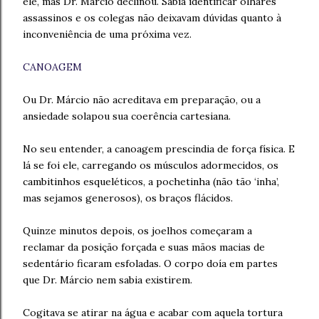
ele, mas Dr. Márcio declinou. Sabia identificar olhares
assassinos e os colegas não deixavam dúvidas quanto à
inconveniência de uma próxima vez.
CANOAGEM
Ou Dr. Márcio não acreditava em preparação, ou a
ansiedade solapou sua coerência cartesiana.
No seu entender, a canoagem prescindia de força física. E
lá se foi ele, carregando os músculos adormecidos, os
cambitinhos esqueléticos, a pochetinha (não tão ‘inha’,
mas sejamos generosos), os braços flácidos.
Quinze minutos depois, os joelhos começaram a
reclamar da posição forçada e suas mãos macias de
sedentário ficaram esfoladas. O corpo doía em partes
que Dr. Márcio nem sabia existirem.
Cogitava se atirar na água e acabar com aquela tortura