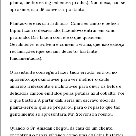
planta, melhores ingredientes produz). Não mexa, não se
aproxime, não dê conversa, portanto.
Plantas-sereias são ardilosas. Com seu canto e beleza
hipnotizam o desavisado, fazendo-o entrar em sono
profundo. Daí, fazem com ele o que quiserem.
Geralmente, envolvem e comem a vítima, que não esboça
reclamações (que seriam, decerto, bastante
fundamentadas).
O assistente conseguiu fazer tudo errado: entrou no
aposento, aproximou-se para ver melhor o caule
amarelo iridescente e inclinou-se para ouvir os belos e
delicados cantos emitidos pelas pétalas azul cobalto. Foi
o que bastou. A partir dali, seria um escravo dócil da
planta-sereia, que se preparou para o repasto que tão
gentilmente se apresentara. Mr. Stevenson rosnou.
Quando o Sr. Amadan chegou da casa de um cliente,
encontrou o rapaz silvando como uma chaleira histérica,