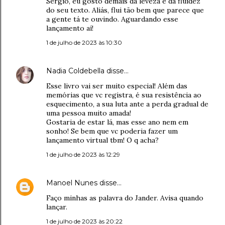
Sérgio, eu gosto demais da leveza e da fluidez
do seu texto. Aliás, flui tão bem que parece que
a gente tá te ouvindo. Aguardando esse
lançamento aí!
1 de julho de 2023 às 10:30
Nadia Coldebella
disse…
Esse livro vai ser muito especial! Além das
memórias que vc registra, é sua resistência ao
esquecimento, a sua luta ante a perda gradual de
uma pessoa muito amada!
Gostaria de estar lá, mas esse ano nem em
sonho! Se bem que vc poderia fazer um
lançamento virtual tbm! O q acha?
1 de julho de 2023 às 12:29
Manoel Nunes
disse…
Faço minhas as palavra do Jander. Avisa quando
lançar.
1 de julho de 2023 às 20:22