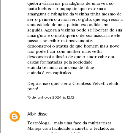
quebra váaaarios paradigmas de uma vez só!
mata bichos - o papagaio, que externa a
amargura e rabugice da vizinha tinha mesmo de
ser o primeiro a morrer; o gato, que expressa a
sinuosidade de uma paixão escondida, em
seguida. Agora a vizinha pode se libertar de sua
amargura e o motoqueiro de sua máscara e ele
passa a se exibir ostensivamente.
desconstroi o status de que homem mais novo
não pode ficar com mulher mais velha
desconstroi a ilusão de que o amor cabe em
caixas formatadas pela sociedade
e ainda termina com cena de filme
e ainda é em capítulos
Depois não quer ser a Countess Velvet! veludo
puro!
18 de junho de 2024 às 12:12
Albir
disse…
Teatróloga - mais uma face da multiartista.
Maneja com facilidade a caneta, o teclado, as