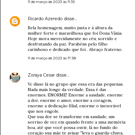
11 de março de 2023 às 11:35
Ricardo Azeredo
disse…
Bela homenagem, muito justa e à altura da
mulher forte e maravilhosa que foi Dona Vânia.
Hoje mora merecidamente no céu, sorrido e
desfrutando da paz. Parabéns pelo filho
carinhoso e dedicado que foi . Abraço fraterno.
11 de março de 2023 às 17:38
Zoraya Cesar
disse…
Vc disse lá no grupo que essa era das pequenas.
Nada mais longe da verdade. Essa é das
enormes. ENORME! Enorme a saudade, enorme
a dor, enorme o amor, enorme a coragem,
enorme a dedicação filial, enorme o inexorável
que nos engole.
Que sua dor se transforme em saudade, um
sorriso de vez em quando frente a uma memória
boa, até que você possa ouvir, lá no fundo do
coração sua mãe te avisar "leva o guarda-chuva,