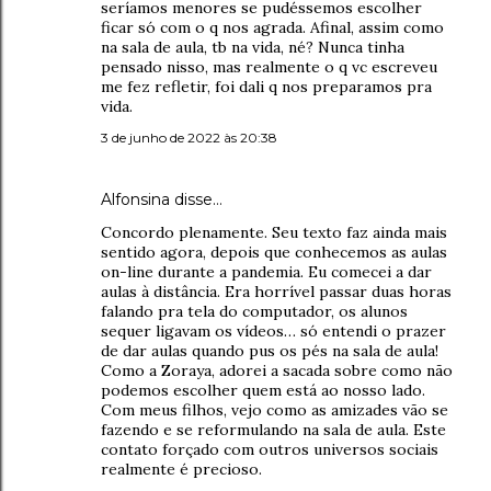
seríamos menores se pudéssemos escolher
ficar só com o q nos agrada. Afinal, assim como
na sala de aula, tb na vida, né? Nunca tinha
pensado nisso, mas realmente o q vc escreveu
me fez refletir, foi dali q nos preparamos pra
vida.
3 de junho de 2022 às 20:38
Alfonsina disse…
Concordo plenamente. Seu texto faz ainda mais
sentido agora, depois que conhecemos as aulas
on-line durante a pandemia. Eu comecei a dar
aulas à distância. Era horrível passar duas horas
falando pra tela do computador, os alunos
sequer ligavam os vídeos… só entendi o prazer
de dar aulas quando pus os pés na sala de aula!
Como a Zoraya, adorei a sacada sobre como não
podemos escolher quem está ao nosso lado.
Com meus filhos, vejo como as amizades vão se
fazendo e se reformulando na sala de aula. Este
contato forçado com outros universos sociais
realmente é precioso.