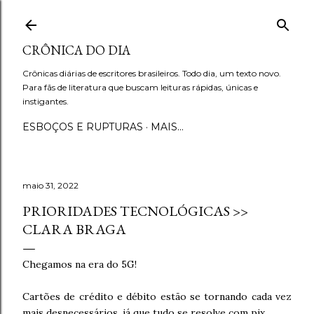
Pular para o conteúdo principal
CRÔNICA DO DIA
Crônicas diárias de escritores brasileiros. Todo dia, um texto novo.
Para fãs de literatura que buscam leituras rápidas, únicas e
instigantes.
ESBOÇOS E RUPTURAS
MAIS…
maio 31, 2022
PRIORIDADES TECNOLÓGICAS >>
CLARA BRAGA
Chegamos na era do 5G!
Cartões de crédito e débito estão se tornando cada vez
mais desnecessários, já que tudo se resolve com pix.