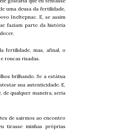
 ele gostaria que eu tentasse
de uma deusa da fertilidade,
ovo Ineltepnac. E, se assim
que faziam parte da história
idecer.
fertilidade, mas, afinal, o
 e roucas risadas.
hos brilhando. Se a estátua
testar sua autenticidade. E,
, de qualquer maneira, seria
ntes de sairmos ao encontro
eu tirasse minhas próprias