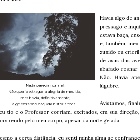
H
avia algo de a
pressago e inqui
estava baça, e
e, também, meu 
zunido ou cricri
de asas das av
abafado rosnar 
Não. Havia ape
lúgubre.
Nada parecia normal.
Não queria estragar a alegria de meu tio,
mas havia, definitivamente,
A
vistamos, fina
algo estranho naquela história toda.
u tio e o Professor corriam, excitados, em sua direção, 
correndo pelo meu corpo, apesar da noite gelada.
esmo a certa distância, eu senti minha alma se confrang