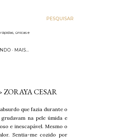
PESQUISAR
 rápidas, únicas e
UNDO
MAIS…
>> ZORAYA CESAR
 absurdo que fazia durante o
s grudavam na pele úmida e
dioso e inescapável. Mesmo o
alor. Sentia-me cozido por