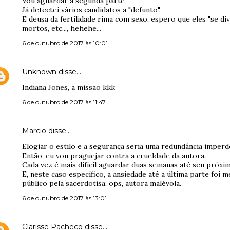
Vou aguardar a segunda parte
Já detectei vários candidatos a "defunto".
E deusa da fertilidade rima com sexo, espero que eles "se d
mortos, etc..., hehehe...
6 de outubro de 2017 às 10:01
Unknown
disse…
Indiana Jones, a missão kkk
6 de outubro de 2017 às 11:47
Marcio disse…
Elogiar o estilo e a segurança seria uma redundância imperd
Então, eu vou praguejar contra a crueldade da autora.
Cada vez é mais difícil aguardar duas semanas até seu próxim
E, neste caso específico, a ansiedade até a última parte foi 
público pela sacerdotisa, ops, autora malévola.
6 de outubro de 2017 às 13:01
Clarisse Pacheco
disse…