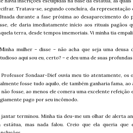
e havia inscrições esculpidas na base da estátua, as quais
cifrar. Tratava-se, segundo concluíra, da representação 
ltuada durante a fase próxima ao desaparecimento do p
sse, ele daria imediatamente início aos rituais pagãos 
quela terra, desde tempos imemoriais. Vi minha tia empal
 M
inha mulher – disse – não acha que seja uma deusa da 
tudioso aqui sou eu, certo? – e deu uma de suas profundas
Professor Sondaar-Dief ouvia meu tio atentamente, os ol
almente fosse tudo aquilo, ele também ganharia fama, ao a
 não fosse, ao menos ele comera uma excelente refeição e
egiamente pago por seu incômodo.
O
jantar terminou. Minha tia deu-me um olhar de alerta a
a estátua, mas nada falou. Creio que ela queria que 
onclusões.