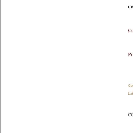
in
Co
Fo
Co
Lab
C