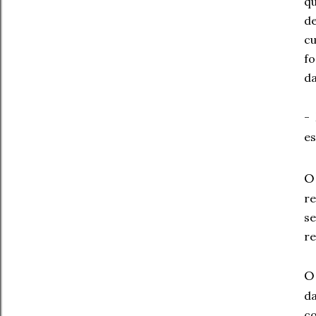
qu
de
cu
fo
da
-
es
O
re
se
r
d
c