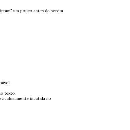
ivirtam" um pouco antes de serem
oável.
o texto.
meticulosamente incutida no