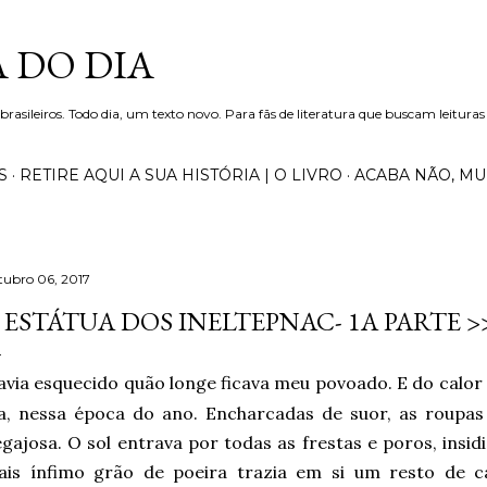
Pular para o conteúdo principal
 DO DIA
 brasileiros. Todo dia, um texto novo. Para fãs de literatura que buscam leituras
S
RETIRE AQUI A SUA HISTÓRIA | O LIVRO
ACABA NÃO, M
tubro 06, 2017
 ESTÁTUA DOS INELTEPNAC- 1A PARTE 
avia esquecido quão longe ficava meu povoado. E do calor
ia, nessa época do ano. Encharcadas de suor, as roupa
gajosa. O sol entrava por todas as frestas e poros, insi
ais ínfimo grão de poeira trazia em si um resto de c