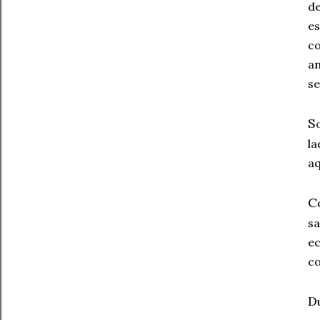
de
es
co
an
se
S
la
aq
C
sa
e
co
D