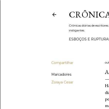
CRÔNICA
Crônicas diárias de escritores
instigantes.
ESBOÇOS E RUPTURA
Compartilhar
ou
A
Marcadores
Zoraya Cesar
H
d
pe
m