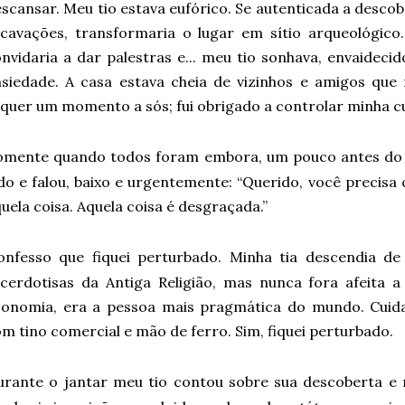
scansar. Meu tio estava eufórico. Se autenticada a desco
cavações, transformaria o lugar em sítio arqueológico
nvidaria a dar palestras e... meu tio sonhava, envaidecid
siedade. A casa estava cheia de vizinhos e amigos que
quer um momento a sós; fui obrigado a controlar minha c
omente quando todos foram embora, um pouco antes do j
do e falou, baixo e urgentemente: “Querido, você precisa 
uela coisa. Aquela coisa é desgraçada.”
onfesso que fiquei perturbado. Minha tia descendia de 
cerdotisas da Antiga Religião, mas nunca fora afeita 
conomia, era a pessoa mais pragmática do mundo. Cuida
m tino comercial e mão de ferro. Sim, fiquei perturbado.
urante o jantar meu tio contou sobre sua descoberta e 