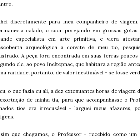
entro.
lhei discretamente para meu companheiro de viagem.
ermanecia calado, o suor porejando em grossas gotas 
rande especialista em arte primitiva, e viera atest
escoberta arqueológica a convite de meu tio, pesquis
ustrado. A peça fora encontrada em suas terras poucos 
gundo ele, ao povo Ineltepnac, que habitara a região ant
a raridade, portanto, de valor inestimável – se fosse verd
eu, o que fazia eu ali, a dez extenuantes horas de viagem 
 exortação de minha tia, para que acompanhasse o Pro
ados tios era irrecusável - larguei meus afazeres, po
igens.
ssim que chegamos, o Professor - recebido como um p