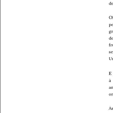
d
O
p
g
d
fr
se
Um
E
à
am
or
A