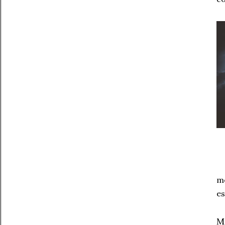
me
es
M