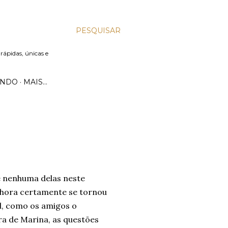
PESQUISAR
 rápidas, únicas e
UNDO
MAIS…
e nenhuma delas neste
a hora certamente se tornou
ld, como os amigos o
a de Marina, as questões