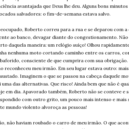
ciência avantajada que Deus lhe deu. Alguns bons minutos
ocados salvadores: o fim-de-semana estava salvo.
eocupado, Roberto correu para a rua e se deparou com 
ente ao banco, devagar diante do congestionamento. Não 
rto daquela maneira: um relógio suíço! Olhou rapidamente
nha nenhuma moto cortando caminho entre os carros, corr
baforido, consciente de que cumprira com sua obrigação.
o reconheceu meu irmão. Em seu lugar estava outro: mais 
sustado. Imaginem o que se passou na cabeça daquele mot
i uma das alternativas. Que risco! Ainda bem que não é q
je em dia. Apavorado também, Roberto não se conteve e so
spondido com outro grito, um pouco mais intenso e mais
te mundo violento alvoroça as pessoas!
o, não haviam roubado o carro de meu irmão. O que acont