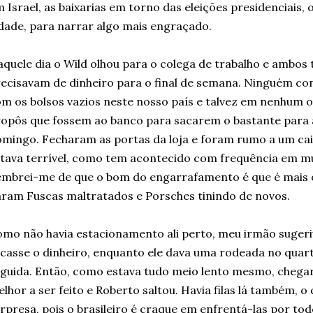
 Israel, as baixarias em torno das eleições presidenciais,
dade, para narrar algo mais engraçado.
quele dia o Wild olhou para o colega de trabalho e ambos
ecisavam de dinheiro para o final de semana. Ninguém con
m os bolsos vazios neste nosso país e talvez em nenhum 
opôs que fossem ao banco para sacarem o bastante para 
mingo. Fecharam as portas da loja e foram rumo a um cai
tava terrível, como tem acontecido com frequência em mui
mbrei-me de que o bom do engarrafamento é que é mais 
ram Fuscas maltratados e Porsches tinindo de novos.
mo não havia estacionamento ali perto, meu irmão sugeri
casse o dinheiro, enquanto ele dava uma rodeada no quar
guida. Então, como estava tudo meio lento mesmo, chega
lhor a ser feito e Roberto saltou. Havia filas lá também, o
rpresa, pois o brasileiro é craque em enfrentá-las por to