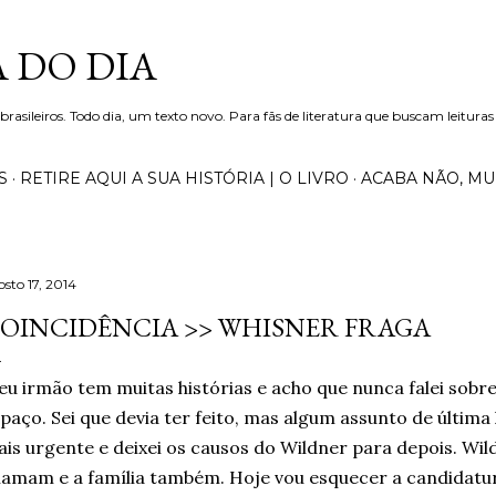
Pular para o conteúdo principal
 DO DIA
 brasileiros. Todo dia, um texto novo. Para fãs de literatura que buscam leituras
S
RETIRE AQUI A SUA HISTÓRIA | O LIVRO
ACABA NÃO, M
osto 17, 2014
OINCIDÊNCIA >> WHISNER FRAGA
u irmão tem muitas histórias e acho que nunca falei sobr
paço. Sei que devia ter feito, mas algum assunto de últim
is urgente e deixei os causos do Wildner para depois. Wi
amam e a família também. Hoje vou esquecer a candidatur