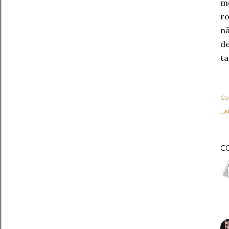
mo
ro
nã
de
ta
Co
Lab
C