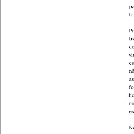
pa
tr
Pr
fr
ce
vi
es
nã
as
fo
ho
re
es
Nã