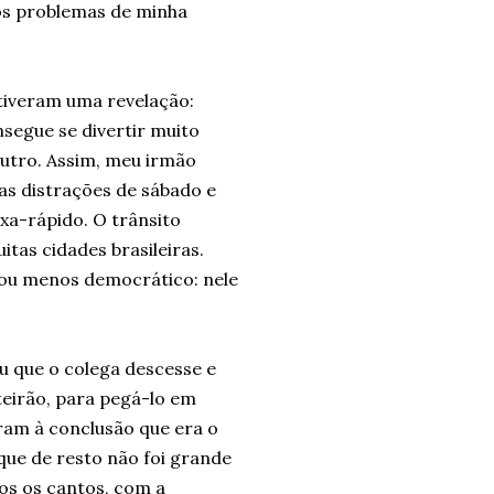
 os problemas de minha
 tiveram uma revelação:
segue se divertir muito
outro. Assim, meu irmão
as distrações de sábado e
xa-rápido. O trânsito
tas cidades brasileiras.
ou menos democrático: nele
u que o colega descesse e
teirão, para pegá-lo em
ram à conclusão que era o
 que de resto não foi grande
dos os cantos, com a