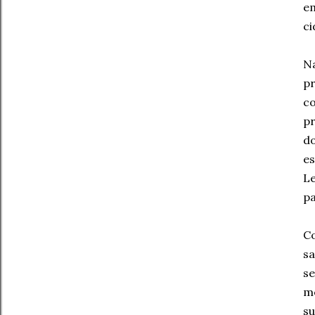
em
ci
Na
pr
co
pr
do
es
Le
pa
Co
sa
se
me
su