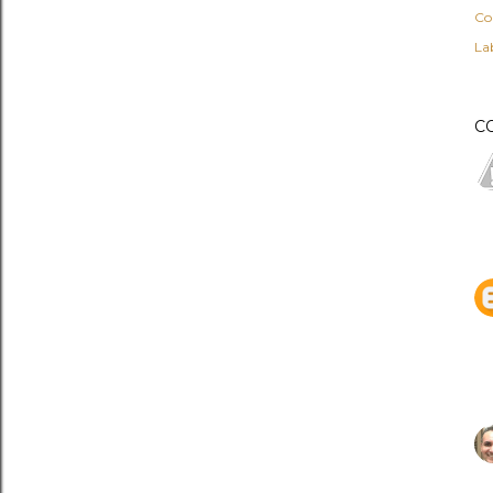
Co
Lab
C