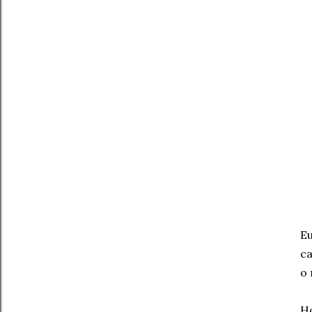
Eu
ca
o 
Ho