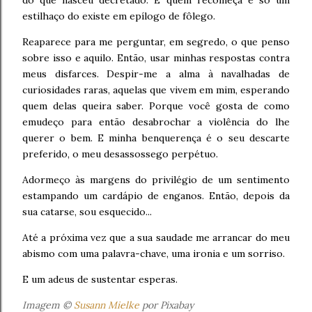
do que nasceu decretado. E quem recomeça é só um
estilhaço do existe em epílogo de fôlego.
Reaparece para me perguntar, em segredo, o que penso
sobre isso e aquilo. Então, usar minhas respostas contra
meus disfarces. Despir-me a alma à navalhadas de
curiosidades raras, aquelas que vivem em mim, esperando
quem delas queira saber. Porque você gosta de como
emudeço para então desabrochar a violência do lhe
querer o bem. E minha benquerença é o seu descarte
preferido, o meu desassossego perpétuo.
Adormeço às margens do privilégio de um sentimento
estampando um cardápio de enganos. Então, depois da
sua catarse, sou esquecido...
Até a próxima vez que a sua saudade me arrancar do meu
abismo com uma palavra-chave, uma ironia e um sorriso.
E um adeus de sustentar esperas.
Imagem ©
Susann Mielke
por Pixabay